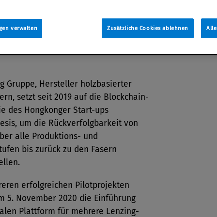
lgbarkeit der textilen Lieferkette ein.
tion
gen verwalten
Zusätzliche Cookies ablehnen
All
ber 2020
g Gruppe, Hersteller holzbasierter
ern, setzt seit 2019 auf die Blockchain-
ie des Hongkonger Start-ups
esis, um die Rückverfolgbarkeit von
über alle Produktions- und
tufen bis zurück zu den Fasern
ellen.
eren erfolgreichen Pilotprojekten
am 5. November 2020 die Einführung
talen Plattform für mehrere Lenzing-