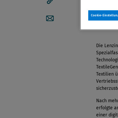
Rückverfo
Artikellink kopieren
Von
Redak
Cookie-Einstellun
16. Novem
Artikel per Mail teilen
Die Lenzin
Spezialfas
Technolog
TextileGen
Textilien 
Vertriebss
sicherzust
Nach mehr
erfolgte 
einer digi