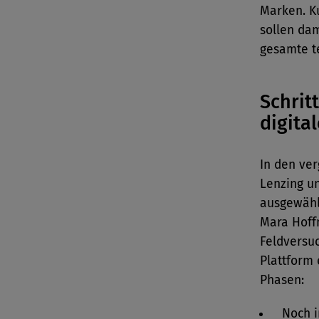
Marken. K
sollen dam
gesamte te
Schrit
digital
In den ve
Lenzing u
ausgewähl
Mara Hoff
Feldversuc
Plattform 
Phasen:
Noch i