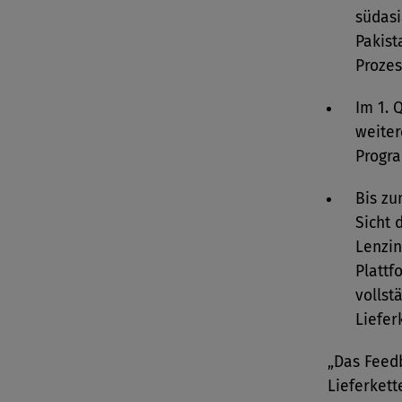
südasi
Pakist
Prozes
Im 1. 
weiter
Progra
Bis zu
Sicht 
Lenzin
Plattf
vollst
Liefer
„Das Feed
Lieferkett