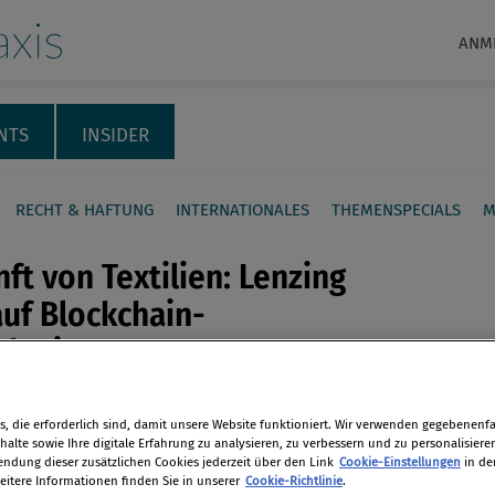
xis
ANM
NTS
INSIDER
RECHT & HAFTUNG
INTERNATIONALES
THEMENSPECIALS
M
ft von Textilien: Lenzing
auf Blockchain-
ologie
en
eren erfolgreichen Pilotprojekten mit
, die erforderlich sind, damit unsere Website funktioniert. Wir verwenden gegebenenfal
nologieunternehmen TextileGenesis
alte sowie Ihre digitale Erfahrung zu analysieren, zu verbessern und zu personalisiere
len
dung dieser zusätzlichen Cookies jederzeit über den Link
Cookie-Einstellungen
in de
zing eine digitale Plattform zur
eitere Informationen finden Sie in unserer
Cookie-Richtlinie
.