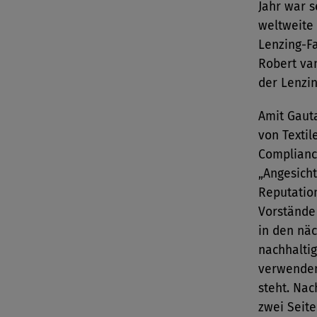
Jahr war s
weltweite
Lenzing-Fa
Robert van
der Lenzi
Amit Gaut
von Texti
Compliance
„Angesich
Reputatio
Vorstände
in den näc
nachhaltig
verwenden
steht. Nac
zwei Seite