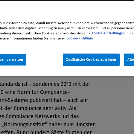
Eine originelle Sicht der Dinge
r erste Leiter der
ttbewerbsbehörde, Professor Walter
, die erforderlich sind, damit unsere Website funktioniert. Wir verwenden gegebenenfal
 die Debatte ein.
alte sowie Ihre digitale Erfahrung zu analysieren, zu verbessern und zu personalisiere
dung dieser zusätzlichen Cookies jederzeit über den Link
Cookie-Einstellungen
in de
tion
eitere Informationen finden Sie in unserer
Cookie-Richtlinie
.
r 2015 / Erschienen in Compliance
15, S. 47
gen verwalten
Zusätzliche Cookies ablehnen
All
tandards ist – seitdem es 2013 mit der
0 eine Norm für Compliance-
t-Systeme publiziert hat – auch auf
 der Compliance sehr aktiv. Als
des Compliance Netzwerks lud das
 „Normungsinstitut“ daher zum jüngsten
effen. Rund hundert Gäste folgten der