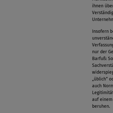
ihnen über
Verständi
Unterneh
Insofern b
unverstän
Verfassung
nur der Ge
Barfuß: So
Sachverst
widerspie
„üblich“ od
auch Norm
Legitimitä
auf einem
beruhen.