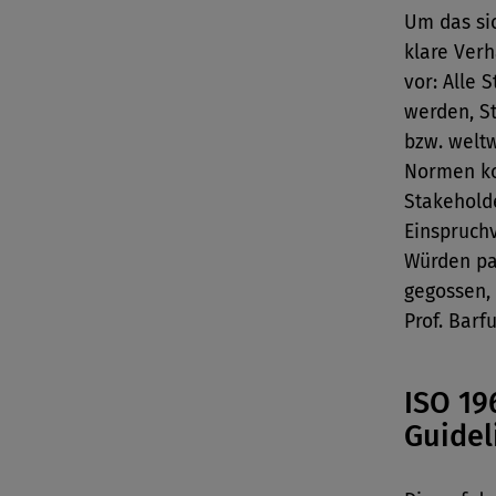
Um das sic
klare Ver
vor: Alle
werden, S
bzw. welt
Normen ko
Stakeholde
Einspruch
Würden pa
gegossen,
Prof. Barfu
ISO 19
Guidel