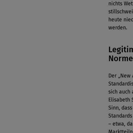
nichts We
stillschw
heute nie
werden.
Legiti
Norme
Der „New A
Standardis
sich auch
Elisabeth
Sinn, dass
Standards 
– etwa, da
Marktteil