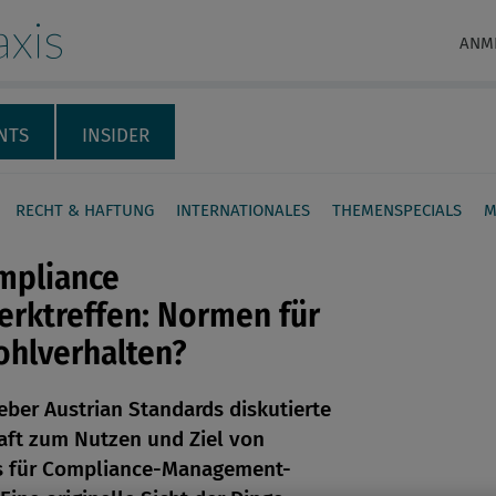
xis
ANM
NTS
INSIDER
RECHT & HAFTUNG
INTERNATIONALES
THEMENSPECIALS
M
mpliance
rktreffen: Normen für
ohlverhalten?
en
eber Austrian Standards diskutierte
ft zum Nutzen und Ziel von
len
s für Compliance-Management-