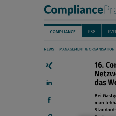
Compliance Pra
Servicenavigation
Navigation
COMPLIANCE
ESG
EVE
NEWS
MANAGEMENT & ORGANISATION
Seiteninhalt
16. Co
Netzwe
Artikel auf Xing teilen
das W
Artikel auf linkedIn teil
Bei Gastg
man lebha
Artikel auf Facebook tei
Standard