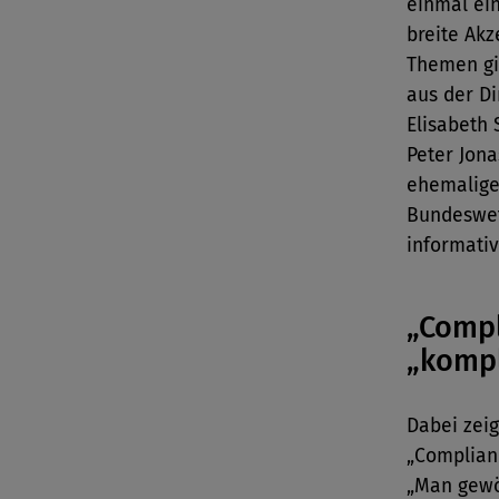
einmal ein
breite Ak
Themen gi
aus der Di
Elisabeth 
Peter Jona
ehemalige
Bundeswet
informativ
„Comp
„kompl
Dabei zeig
„Complianc
„Man gewö