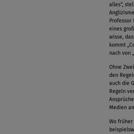
alles“, st
Anglizism
Professor 
eines gro
wisse, das
kommt „Co
nach von „
Ohne Zwei
den Regel
auch die G
Regeln ver
Ansprüche
Medien an
Wo früher
beispiels