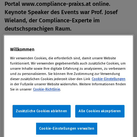
Portal www.compliance-praixs.at online.
Keynote Speaker des Events war Prof. Josef
Wieland, der Compliance-Experte im
deutschsprachigen Raum.
Von
Redaktion
Willkommen
23. Februar 2011 / Erschienen in Compliance Praxis
Wir verwenden Cookies, die erforderlich sind, damit unsere Website
1/2011, S. 46
funktioniert. Wir verwenden gegebenenfalls auch zusätzliche Cookies, um
unsere Inhalte sowie Ihre digitale Erfahrung zu analysieren, zu verbessern
und zu personalisieren. Sie können Ihre Zustimmung zur Verwendung
dieser zusätzlichen Cookies jederzeit über den Link
Cookie-Einstellungen
in der Fußzeile unserer Website widerrufen. Weitere Informationen finden
Zahlreiche Persönlichkeiten aus Wirtschaft und
Sie in unserer
Cookie-Richtlinie
.
Recht waren am 16. November 2010 der Einladung
des Compliance Netzwerk Österreich in die
Zusätzliche Cookies ablehnen
Alle Cookies akzeptieren
Räumlichkeiten der Telekom Austria gefolgt. Im
Mittelpunkt des Treffens stand die Präsentation des
Cookie-Einstellungen verwalten
neuen LexisNexis-Infopakets Compliance Praxis –