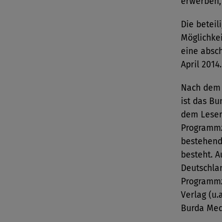
erwerben, 
Die betei
Möglichkei
eine absch
April 2014.
Nach dem 
ist das Bu
dem Leser
Programmze
bestehend
besteht. 
Deutschla
Programmz
Verlag (u.
Burda Medi