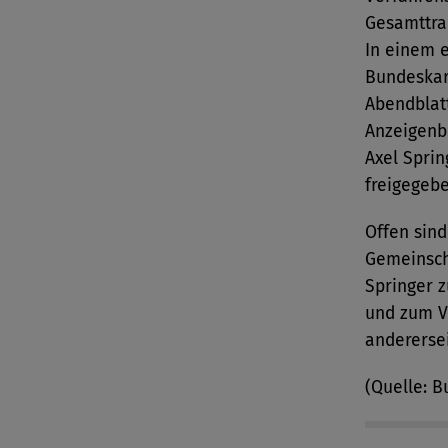
Gesamttra
In einem e
Bundeskar
Abendblat
Anzeigenbl
Axel Spri
freigegebe
Offen sin
Gemeinsch
Springer 
und zum V
anderersei
(Quelle: B