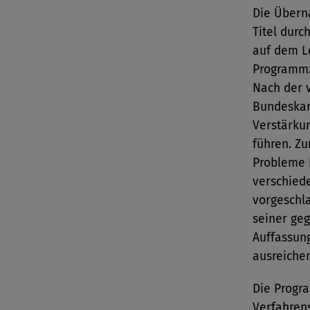
Die Übern
Titel durc
auf dem L
Programmze
Nach der 
Bundeskar
Verstärku
führen. Z
Probleme 
verschiede
vorgeschla
seiner ge
Auffassun
ausreiche
Die Progr
Verfahren