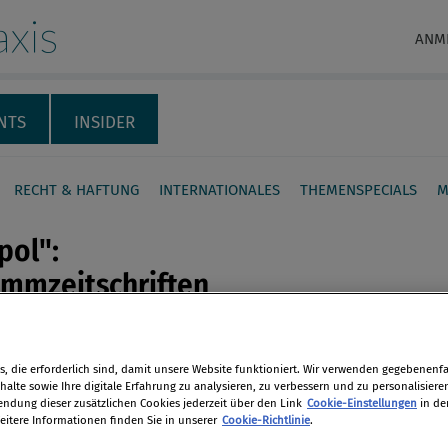
xis
ANM
NTS
INSIDER
RECHT & HAFTUNG
INTERNATIONALES
THEMENSPECIALS
M
pol":
ammzeitschriften
dern Abschluss des
ger-Funke-Deals
en
, die erforderlich sind, damit unsere Website funktioniert. Wir verwenden gegebenenfal
alte sowie Ihre digitale Erfahrung zu analysieren, zu verbessern und zu personalisiere
 Verkauf diverser Springer-Titel an
dung dieser zusätzlichen Cookies jederzeit über den Link
Cookie-Einstellungen
in de
len
eitere Informationen finden Sie in unserer
Cookie-Richtlinie
.
 Mediengruppe könnte ein Oligopol