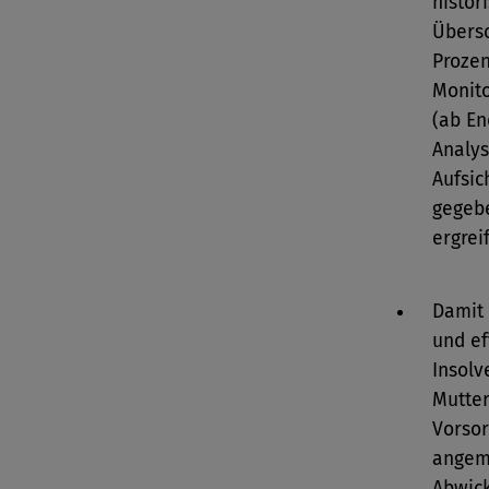
histor
Übersc
Prozen
Monito
(ab En
Analy
Aufsic
gegeb
ergrei
Damit 
und ef
Insolv
Mutter
Vorsor
angem
Abwick