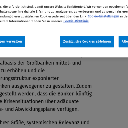
tion
, die erforderlich sind, damit unsere Website funktioniert. Wir verwenden gegebenenfal
012
alte sowie Ihre digitale Erfahrung zu analysieren, zu verbessern und zu personalisiere
dung dieser zusätzlichen Cookies jederzeit über den Link
Cookie-Einstellungen
in de
eitere Informationen finden Sie in unserer
Cookie-Richtlinie
.
ahmenpaket der
gen verwalten
Zusätzliche Cookies ablehnen
All
ktaufsichtsbehörde (FMA) und der
ischen Nationalbank zielt darauf ab, die
talbasis der Großbanken mittel- und
g zu erhöhen und die
rungsstruktur exponierter
nken ausgewogener zu gestalten. Zudem
rgestellt werden, dass die Banken künftig
ge Krisensituationen über adäquate
s- und Abwicklungspläne verfügen.
ihrer Größe, systemischen Relevanz und