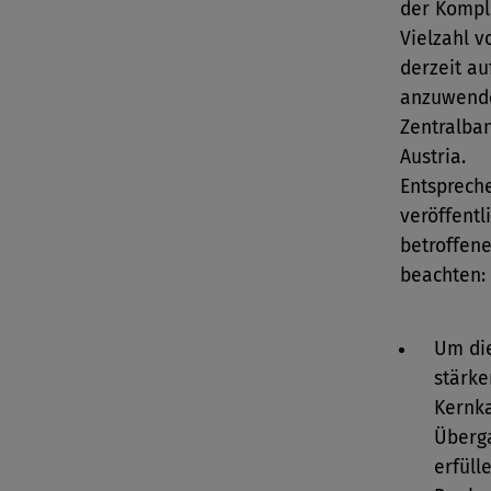
der Komple
Vielzahl v
derzeit au
anzuwende
Zentralba
Austria.
Entsprech
veröffentl
betroffen
beachten:
Um die
stärke
Kernka
Überga
erfüll