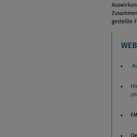
Auswirkun
Zusammens
gestellte
WEB
Au
Hi
un
FM
O