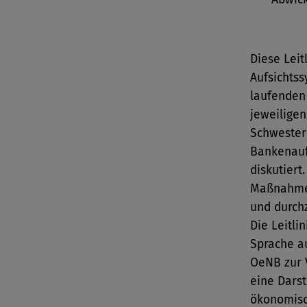
Diese Leit
Aufsichtss
laufenden
jeweiligen
Schwester
Bankenauf
diskutiert
Maßnahmen
und durch
Die Leitli
Sprache a
OeNB zur V
eine Darst
ökonomisc