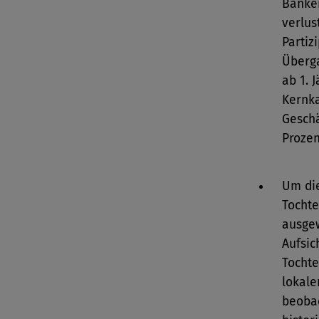
Banken
verlus
Partiz
Überga
ab 1. 
Kernka
Geschä
Prozen
Um die
Tochte
ausgew
Aufsic
Tochte
lokale
beobac