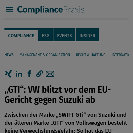
Compliance Praxis
Servicenavigation
Navigation
COMPLIANCE
ESG
EVENTS
INSIDER
NEWS
MANAGEMENT & ORGANISATION
RECHT & HAFTUNG
INTERNATION
Seiteninhalt
Artikel auf Xing teilen
Artikel auf linkedIn teilen
Artikel auf Facebook teilen
Artikellink kopieren
Artikel per Mail teilen
„GTI“: VW blitzt vor dem EU-
Gericht gegen Suzuki ab
Zwischen der Marke „SWIFT GTi“ von Suzuki und
der älteren Marke „GTI“ von Volkswagen besteht
keine Verwechslungsgefahr: So hat das EU-