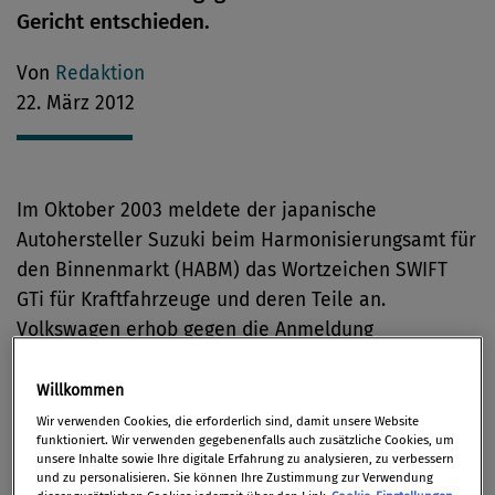
Gericht entschieden.
Von
Redaktion
22. März 2012
Im Oktober 2003 meldete der japanische
Autohersteller Suzuki beim Harmonisierungsamt für
den Binnenmarkt (HABM) das Wortzeichen SWIFT
GTi für Kraftfahrzeuge und deren Teile an.
Volkswagen erhob gegen die Anmeldung
Widerspruch mit der Begründung, dass
Verwechslungsgefahr mit der eigenen Marke GTI
Willkommen
bestehe.
Wir verwenden Cookies, die erforderlich sind, damit unsere Website
funktioniert. Wir verwenden gegebenenfalls auch zusätzliche Cookies, um
unsere Inhalte sowie Ihre digitale Erfahrung zu analysieren, zu verbessern
Das HABM wies den Widerspruch zurück und
und zu personalisieren. Sie können Ihre Zustimmung zur Verwendung