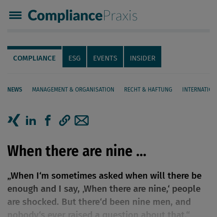
Compliance Praxis
Servicenavigation
Navigation
COMPLIANCE
ESG
EVENTS
INSIDER
NEWS
MANAGEMENT & ORGANISATION
RECHT & HAFTUNG
INTERNATION
Seiteninhalt
Artikel auf Xing teilen
Artikel auf linkedIn teilen
Artikel auf Facebook teilen
Artikellink kopieren
Artikel per Mail teilen
When there are nine …
„When I‘m sometimes asked when will there be
enough and I say, ‚When there are nine,‘ people
are shocked. But there‘d been nine men, and
nobody‘s ever raised a question about that.“