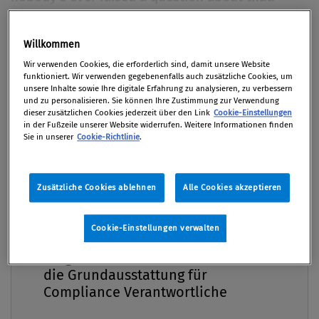
Von
Mag. Roman Sartor M.B.L
,
Mag. Andrea Pilecky
Willkommen
LL.B.
Premium
Wir verwenden Cookies, die erforderlich sind, damit unsere Website
27. Mai 2025 / Erschienen in Compliance Praxis
funktioniert. Wir verwenden gegebenenfalls auch zusätzliche Cookies, um
2/2025, S. 48
unsere Inhalte sowie Ihre digitale Erfahrung zu analysieren, zu verbessern
und zu personalisieren. Sie können Ihre Zustimmung zur Verwendung
dieser zusätzlichen Cookies jederzeit über den Link
Cookie-Einstellungen
in der Fußzeile unserer Website widerrufen. Weitere Informationen finden
Sie in unserer
Cookie-Richtlinie
.
Ruth Bader Ginsburg, ehemalige Richterin des US
Supreme Court und feministische Ikone, gab damit
Zusätzliche Cookies ablehnen
Alle Cookies akzeptieren
die Antwort auf die Frage, wie vieler
Höchstrichterinnen es denn bedürfe, damit sie
Cookie-Einstellungen verwalten
(endlich) zufrieden sei. Doch echter Gleichstellung
Compliance Praxis Premium
bedarf es natürlich nicht nur bei Gericht. Wenn von
Mitgliedschaft -
Diskriminierung die Rede ist, muss zunächst
die Grundausstattung für
Compliance Verantwortliche
unterschieden werden. In einer Trias geht es um
Ungleichbehandlung, Mobbing und (sexuelle)