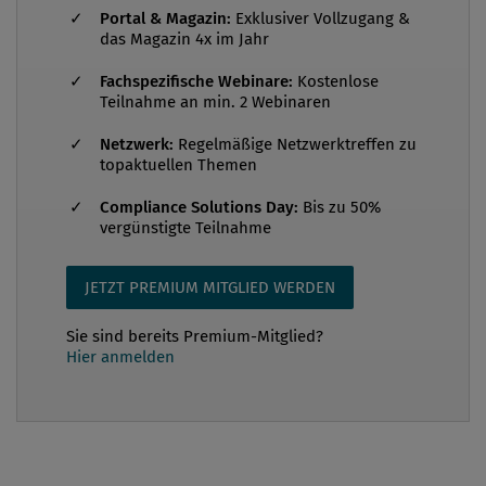
Belästigung. Ganz gleich, in welchem Themenfeld
Portal & Magazin:
Exklusiver Vollzugang &
das Magazin 4x im Jahr
sich ein Vorfall ereignet, al...
Fachspezifische Webinare:
Kostenlose
Teilnahme an min. 2 Webinaren
Netzwerk:
Regelmäßige Netzwerktreffen zu
topaktuellen Themen
Compliance Solutions Day:
Bis zu 50%
vergünstigte Teilnahme
JETZT PREMIUM MITGLIED WERDEN
Sie sind bereits Premium-Mitglied?
Hier anmelden