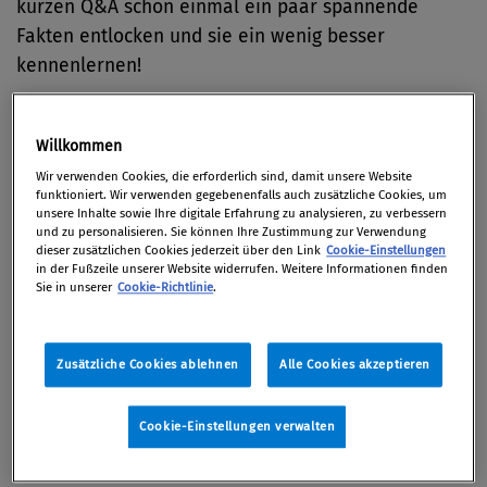
kurzen Q&A schon einmal ein paar spannende
Fakten entlocken und sie ein wenig besser
kennenlernen!
Liebe Sara, als Vorarlbergerin mit persischem
Background bist du laut eigenen Angaben schon
Willkommen
früh mit den Themen Identität, Diversity und
Wir verwenden Cookies, die erforderlich sind, damit unsere Website
funktioniert. Wir verwenden gegebenenfalls auch zusätzliche Cookies, um
Interkulturalität in Berührung gekommen.
unsere Inhalte sowie Ihre digitale Erfahrung zu analysieren, zu verbessern
Inwiefern hat dich das geprägt und gab es einen
und zu personalisieren. Sie können Ihre Zustimmung zur Verwendung
dieser zusätzlichen Cookies jederzeit über den Link
Cookie-Einstellungen
bestimmten Zeitpunkt in deinem Leben, an dem
in der Fußzeile unserer Website widerrufen. Weitere Informationen finden
Sie in unserer
Cookie-Richtlinie
.
du dich entschieden hast, dich diesen
Themenbereichen mit voller Leidenschaft zu
verschreiben?
Zusätzliche Cookies ablehnen
Alle Cookies akzeptieren
Ja, es hat mich sehr stark geprägt. Ich stelle
Cookie-Einstellungen verwalten
mich gerne als persische Vorarlbergerin vor. Ich
habe mich immer 100 % als Perserin und 100 %