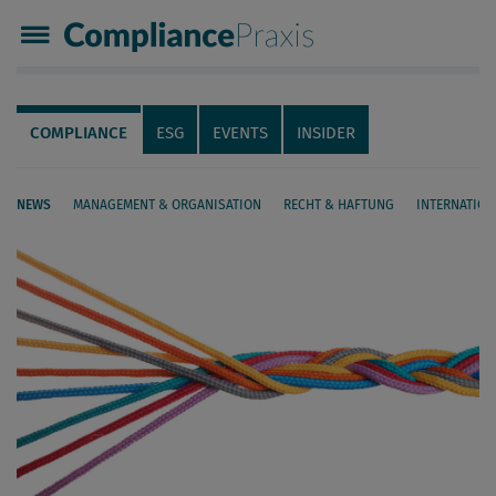
Compliance Praxis
Servicenavigation
Navigation
COMPLIANCE
ESG
EVENTS
INSIDER
NEWS
MANAGEMENT & ORGANISATION
RECHT & HAFTUNG
INTERNATION
Seiteninhalt