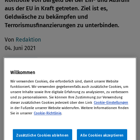
aus der EU in Kraft getreten. Ziel ist es,
Geldwäsche zu bekämpfen und
Terrorismusfinanzierungen zu unterbinden.
Von
Redaktion
04. Juni 2021
Willkommen
Im Rahmen der neuen Regeln erweitert sich die
Wir verwenden Cookies, die erforderlich sind, damit unsere Website
Definition des Begriffs „Bargeld“ um Banknoten und
funktioniert. Wir verwenden gegebenenfalls auch zusätzliche Cookies, um
unsere Inhalte sowie Ihre digitale Erfahrung zu analysieren, zu verbessern
Münzen, einschließlich Währungen, die nicht mehr
und zu personalisieren. Sie können Ihre Zustimmung zur Verwendung
dieser zusätzlichen Cookies jederzeit über den Link
Cookie-Einstellungen
im Umlauf sind, aber noch bei Finanzinstituten
in der Fußzeile unserer Website widerrufen. Weitere Informationen finden
umgetauscht werden können. Des Weiteren zählen
Sie in unserer
Cookie-Richtlinie
.
ab sofort auch Goldmünzen sowie Gold in Form z.B.
von Barren oder Nuggets mit einem
Zusätzliche Cookies ablehnen
Alle Cookies akzeptieren
Mindestgoldgehalt von 99,5 Prozent als Barmittel.