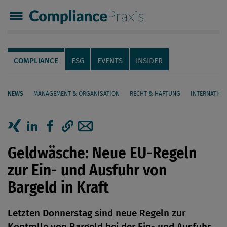
Compliance Praxis
Servicenavigation
Navigation
COMPLIANCE
ESG
EVENTS
INSIDER
NEWS
MANAGEMENT & ORGANISATION
RECHT & HAFTUNG
INTERNATION
Seiteninhalt
Artikel auf Xing teilen
Artikel auf linkedIn teilen
Artikel auf Facebook teilen
Artikellink kopieren
Artikel per Mail teilen
Geldwäsche: Neue EU-Regeln
zur Ein- und Ausfuhr von
Bargeld in Kraft
Letzten Donnerstag sind neue Regeln zur
Kontrolle von Bargeld bei der Ein- und Ausfuhr