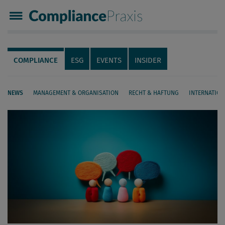
Compliance Praxis
Servicenavigation
Navigation
COMPLIANCE
ESG
EVENTS
INSIDER
NEWS
MANAGEMENT & ORGANISATION
RECHT & HAFTUNG
INTERNATION
Seiteninhalt