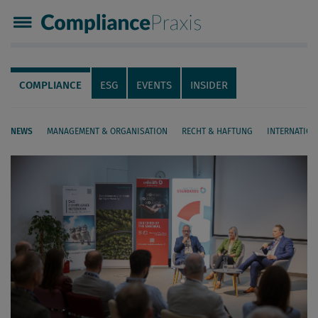
Compliance Praxis
Servicenavigation
Navigation
COMPLIANCE
ESG
EVENTS
INSIDER
NEWS
MANAGEMENT & ORGANISATION
RECHT & HAFTUNG
INTERNATION
Seiteninhalt