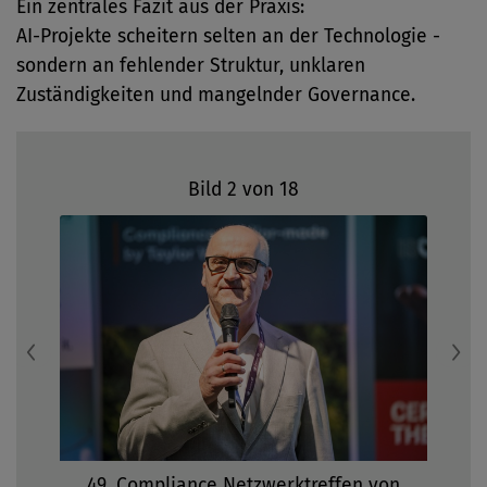
Ein zentrales Fazit aus der Praxis:
AI-Projekte scheitern selten an der Technologie -
sondern an fehlender Struktur, unklaren
Zuständigkeiten und mangelnder Governance.
Bild 2 von 18
Previous
N
49. Compliance Netzwerktreffen von