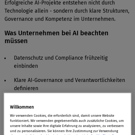
Erfolgreiche AI-Projekte entstehen nicht durch
Technologie allein - sondern durch klare Strukturen,
Governance und Kompetenz im Unternehmen.
Was Unternehmen bei AI beachten
müssen
Datenschutz und Compliance frühzeitig
einbinden
Klare AI-Governance und Verantwortlichkeiten
definieren
Mitarbeitende im Umgang mit AI schulen
Willkommen
Wir verwenden Cookies, die erforderlich sind, damit unsere Website
Risiken realistisch bewerten und kontrollieren
funktioniert. Wir verwenden gegebenenfalls auch zusätzliche Cookies, um
unsere Inhalte sowie Ihre digitale Erfahrung zu analysieren, zu verbessern
Geschäfts- und Betriebsgeheimnisse schützen
und zu personalisieren. Sie können Ihre Zustimmung zur Verwendung