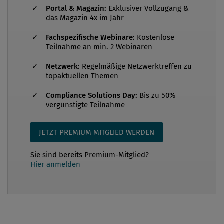
Portal & Magazin:
Exklusiver Vollzugang &
das Magazin 4x im Jahr
Fachspezifische Webinare:
Kostenlose
KI-Verordnung fordert KI-Kompetenz Die KI-
Teilnahme an min. 2 Webinaren
Verordnung, häufig auch als AI Act bezeichnet, ist
Netzwerk:
Regelmäßige Netzwerktreffen zu
am 1. August 2024 in Kraft getreten. Art. 4 KI-
topaktuellen Themen
Verordnung verpflichtet Anbieter und Betreiber von
Compliance Solutions Day:
Bis zu 50%
KI-Systemen, geeignete Maßnahmen zu ergreifen,
vergünstigte Teilnahme
um sicherzustellen, dass Personen, die mit KI-
Systemen befasst sind, über ein angemessenes Maß
JETZT PREMIUM MITGLIED WERDEN
an KI-Kompetenz verfügen. Die Anforderungen,
welche seit 2. Februar 2025 in Kraft getreten sind,
Sie sind bereits Premium-Mitglied?
Hier anmelden
sind risikoorientiert und kontextabhängig.
Maßgebliche Kriterien si...