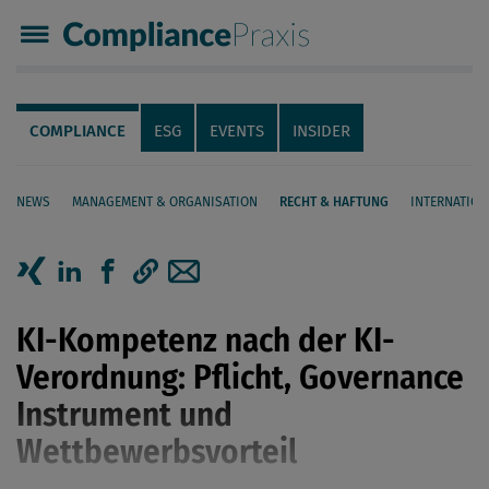
Compliance Praxis
Servicenavigation
Navigation
COMPLIANCE
ESG
EVENTS
INSIDER
NEWS
MANAGEMENT & ORGANISATION
RECHT & HAFTUNG
INTERNATION
Seiteninhalt
Artikel auf Xing teilen
Artikel auf linkedIn teilen
Artikel auf Facebook teilen
Artikellink kopieren
Artikel per Mail teilen
KI-Kompetenz nach der KI-
Verordnung: Pflicht, Governance
Instrument und
Wettbewerbsvorteil