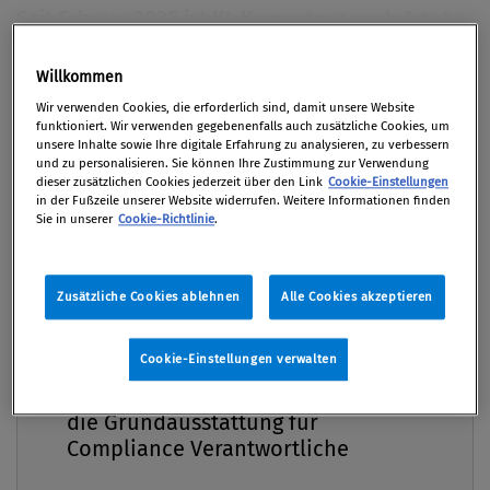
Seit Februar 2025 ist KI-Kompetenz nach Art. 4
KI-Verordnung verbindlich. Unternehmen
müssen sicherstellen, dass ihre Mitarbeitenden
Premium
Willkommen
KI-Systeme verstehen und korrekt anwenden
Wir verwenden Cookies, die erforderlich sind, damit unsere Website
funktioniert. Wir verwenden gegebenenfalls auch zusätzliche Cookies, um
können. Doch KI-Kompetenz ist mehr als eine
unsere Inhalte sowie Ihre digitale Erfahrung zu analysieren, zu verbessern
regulatorische Anforderung. Sie ist ein zentraler
und zu personalisieren. Sie können Ihre Zustimmung zur Verwendung
dieser zusätzlichen Cookies jederzeit über den Link
Cookie-Einstellungen
Erfolgsfaktor. Denn nur wer versteht, was richtig
in der Fußzeile unserer Website widerrufen. Weitere Informationen finden
Sie in unserer
Cookie-Richtlinie
.
ist, kann richtig handeln und nur wer KI
sachkundig einsetzt, kann sie effizient,
innovationsfördernd und rechtskonform nutzen.
Zusätzliche Cookies ablehnen
Alle Cookies akzeptieren
Daher gilt: Unternehmen, die KI-Kompetenz
ernst nehmen, sichern nicht nur ihre
Cookie-Einstellungen verwalten
Compliance Praxis Premium
Compliance, sie sichern auch ihre
Mitgliedschaft -
Wettbewerbsfähigkeit.
die Grundausstattung für
Compliance Verantwortliche
Von
Elisa Drescher
18. Februar 2026