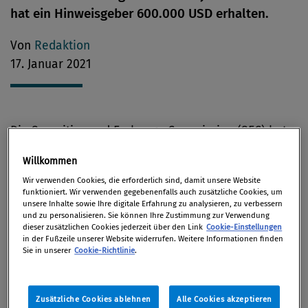
hat ein Hinweisgeber 600.000 USD erhalten.
Von
Redaktion
17. Januar 2021
Die Securities and Exchange Commission (SEC) hat
einem Whistleblower für zweckdienliche Hinweise
Willkommen
eine Belohnung in Höhe von fast 600.000 US-Dollar
Wir verwenden Cookies, die erforderlich sind, damit unsere Website
zugesprochen, wie die US-Börsenaufsichtsbehörde
funktioniert. Wir verwenden gegebenenfalls auch zusätzliche Cookies, um
letzte Woche bekanntgab. Der Hinweisgeber trug
unsere Inhalte sowie Ihre digitale Erfahrung zu analysieren, zu verbessern
und zu personalisieren. Sie können Ihre Zustimmung zur Verwendung
wesentlich zum Erfolg einer laufenden
dieser zusätzlichen Cookies jederzeit über den Link
Cookie-Einstellungen
in der Fußzeile unserer Website widerrufen. Weitere Informationen finden
Untersuchung bei, indem er detaillierte
Sie in unserer
Cookie-Richtlinie
.
Informationen bereitstellte, die zu entscheidenden
Ermittlungsansätzen führten.
Zusätzliche Cookies ablehnen
Alle Cookies akzeptieren