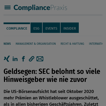
Compliance Praxis
Servicenavigation
Navigation
COMPLIANCE
ESG
EVENTS
INSIDER
NEWS
MANAGEMENT & ORGANISATION
RECHT & HAFTUNG
INTERNATION
Seiteninhalt
Artikel auf Xing teilen
Artikel auf linkedIn teilen
Artikel auf Facebook teilen
Artikellink kopieren
Artikel per Mail teilen
Geldsegen: SEC belohnt so viele
Hinweisgeber wie nie zuvor
Die US-Börsenaufsicht hat seit Oktober 2020
mehr Prämien an Whistleblower ausgeschüttet,
als in allen bisherigen Geschäftsjahren. Zuletzt