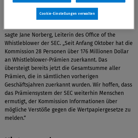
„Der Whistleblower hat sich mehrfach mit
Mitarbeitern getroffen und wesentlich zu den
Cookie-Einstellungen verwalten
Ermittlungen beigetragen, die zu einem
Ermittlungsverfahren durch die SEC geführt haben“,
sagte Jane Norberg, Leiterin des Office of the
Whistleblower der SEC. „Seit Anfang Oktober hat die
Kommission 28 Personen über 176 Millionen Dollar
an Whistleblower-Prämien zuerkannt. Das
übersteigt bereits jetzt die Gesamtsumme aller
Prämien, die in sämtlichen vorherigen
Geschäftsjahren zuerkannt wurden. Wir hoffen, dass
das Prämiensystem der SEC weiterhin Menschen
ermutigt, der Kommission Informationen über
mögliche Verstöße gegen die Wertpapiergesetze zu
melden.“