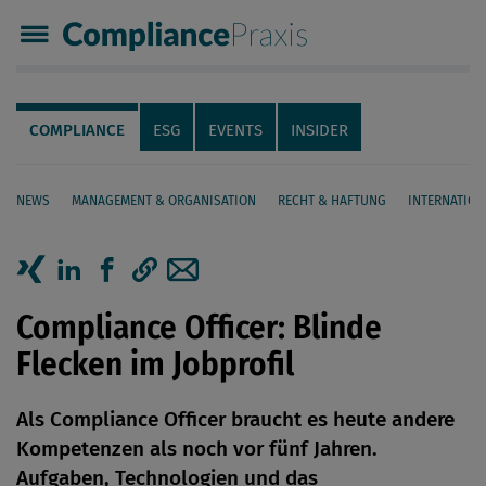
Compliance Praxis
Servicenavigation
Navigation
COMPLIANCE
ESG
EVENTS
INSIDER
NEWS
MANAGEMENT & ORGANISATION
RECHT & HAFTUNG
INTERNATION
Seiteninhalt
Artikel auf Xing teilen
Artikel auf linkedIn teilen
Artikel auf Facebook teilen
Artikellink kopieren
Artikel per Mail teilen
Compliance Officer: Blinde
Flecken im Jobprofil
Als Compliance Officer braucht es heute andere
Kompetenzen als noch vor fünf Jahren.
Aufgaben, Technologien und das