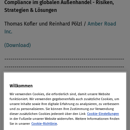
Compliance im globalen Außenhandel - Risiken,
Strategien & Lösungen
Thomas Kofler und Reinhard Pölzl /
Amber Road
Inc.
(Download)
-----------------------------------------------------------
-----------------------------------------------------------
--------------
Willkommen
Informations-Tools für Due-Diligence-Prozesse in
Wir verwenden Cookies, die erforderlich sind, damit unsere Website
einer Bank
funktioniert. Wir verwenden gegebenenfalls auch zusätzliche Cookies, um
unsere Inhalte sowie Ihre digitale Erfahrung zu analysieren, zu verbessern
Günther Stricker, Western Union International Bank
und zu personalisieren. Sie können Ihre Zustimmung zur Verwendung
dieser zusätzlichen Cookies jederzeit über den Link
Cookie-Einstellungen
GmbH / Host: LexisNexis Deutschland
in der Fußzeile unserer Website widerrufen. Weitere Informationen finden
Sie in unserer
Cookie-Richtlinie
.