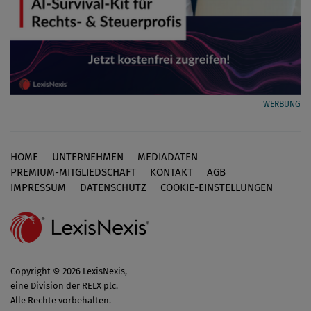
WERBUNG
HOME
UNTERNEHMEN
MEDIADATEN
Footer
PREMIUM-MITGLIEDSCHAFT
KONTAKT
AGB
IMPRESSUM
DATENSCHUTZ
COOKIE-EINSTELLUNGEN
Copyright © 2026 LexisNexis,
eine Division der RELX plc.
Alle Rechte vorbehalten.