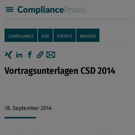
Compliance Praxis
Servicenavigation
Navigation
COMPLIANCE
ESG
EVENTS
INSIDER
Seiteninhalt
Artikel auf Xing teilen
Artikel auf linkedIn teilen
Artikel auf Facebook teilen
Artikellink kopieren
Artikel per Mail teilen
Vortragsunterlagen CSD 2014
18. September 2014