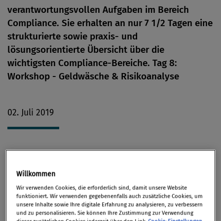
verantwortungsvollen Aufgaben im Bereich
Compliance. Sie erhalten an nur 7 1/2 Tagen eine
strukturierte sowie praxis- und
lösungsorientierte Übersicht über die
wichtigsten Compliance-Bereiche. Tag 8:
Workshop - Geldwäsche & Risikoanalyse
02. Juli 2019
Ihr Nutzen
Willkommen
Wir verwenden Cookies, die erforderlich sind, damit unsere Website
Compliance als Kernbereich für Finanzunternehmen
funktioniert. Wir verwenden gegebenenfalls auch zusätzliche Cookies, um
unsere Inhalte sowie Ihre digitale Erfahrung zu analysieren, zu verbessern
und zu personalisieren. Sie können Ihre Zustimmung zur Verwendung
Immer komplizierter werdende Regeln und