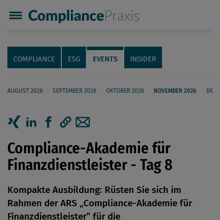
Compliance Praxis
Servicenavigation
Navigation
COMPLIANCE
ESG
EVENTS
INSIDER
AUGUST 2026
SEPTEMBER 2026
OKTOBER 2026
NOVEMBER 2026
DEZE
Seiteninhalt
Artikel auf Xing teilen
Artikel auf linkedIn teilen
Artikel auf Facebook teilen
Artikellink kopieren
Artikel per Mail teilen
Compliance-Akademie für
Finanzdienstleister - Tag 8
Kompakte Ausbildung: Rüsten Sie sich im
Rahmen der ARS „Compliance-Akademie für
Finanzdienstleister” für die