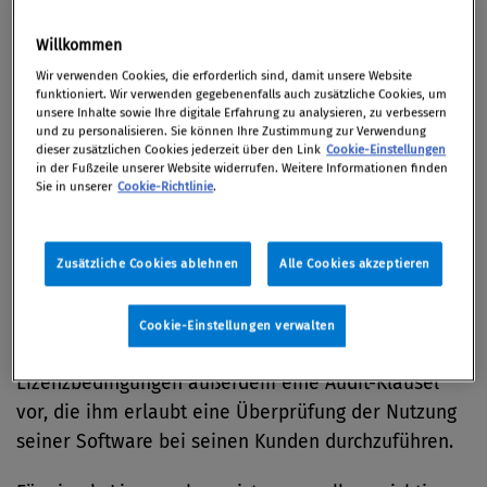
auch aus Sicht des Kunden.
Willkommen
Wir verwenden Cookies, die erforderlich sind, damit unsere Website
funktioniert. Wir verwenden gegebenenfalls auch zusätzliche Cookies, um
10. November 2020 / online
unsere Inhalte sowie Ihre digitale Erfahrung zu analysieren, zu verbessern
und zu personalisieren. Sie können Ihre Zustimmung zur Verwendung
dieser zusätzlichen Cookies jederzeit über den Link
Cookie-Einstellungen
in der Fußzeile unserer Website widerrufen. Weitere Informationen finden
Sie in unserer
Cookie-Richtlinie
.
Unternehmen setzen heute Softwareprodukte von
dutzenden, oft auch von hunderten Herstellern ein.
Jeder Hersteller gibt dabei eigene vertragliche
Zusätzliche Cookies ablehnen
Alle Cookies akzeptieren
Bedingungen vor, zu denen seine Software
verwendet werden darf, diese sind oft sehr
Cookie-Einstellungen verwalten
komplex. Viele der Hersteller sehen in ihren
Lizenzbedingungen außerdem eine Audit-Klausel
vor, die ihm erlaubt eine Überprüfung der Nutzung
seiner Software bei seinen Kunden durchzuführen.