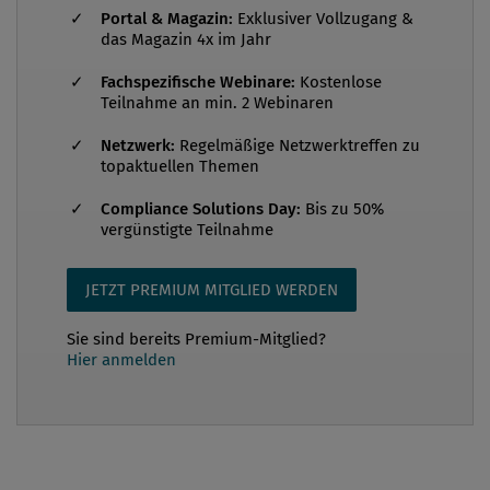
Begutachtungsverfahren eröffnet. Insgesamt wurden
Portal & Magazin:
Exklusiver Vollzugang &
im Rahmen des Begutachtungsverfahrens 62
das Magazin 4x im Jahr
Stellungnahmen eingebracht, ua von der
Fachspezifische Webinare:
Kostenlose
Arbeiterkammer (AK), dem österreichischen
Teilnahme an min. 2 Webinaren
Gewerkschaftsbund (ÖGB), der
Netzwerk:
Regelmäßige Netzwerktreffen zu
Industriellenvereinigung (IV), der
topaktuellen Themen
Wirtschaftskammer Österreich (WKÖ), dem
Dachverband der Sozialversicherungen (DSV), dem
Compliance Solutions Day:
Bis zu 50%
vergünstigte Teilnahme
Institut für Interne R...
JETZT PREMIUM MITGLIED WERDEN
Sie sind bereits Premium-Mitglied?
Hier anmelden