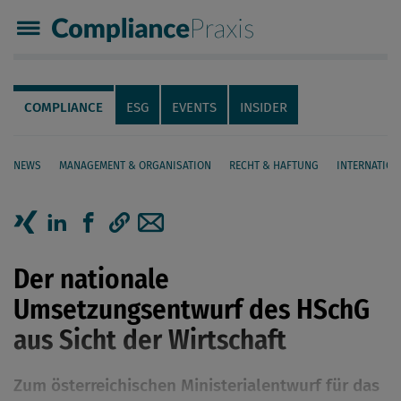
Compliance Praxis
Servicenavigation
Navigation
COMPLIANCE
ESG
EVENTS
INSIDER
NEWS
MANAGEMENT & ORGANISATION
RECHT & HAFTUNG
INTERNATION
Seiteninhalt
Artikel auf Xing teilen
Artikel auf linkedIn teilen
Artikel auf Facebook teilen
Artikellink kopieren
Artikel per Mail teilen
Der nationale
Umsetzungsentwurf des HSchG
aus Sicht der Wirtschaft
Zum österreichischen Ministerialentwurf für das