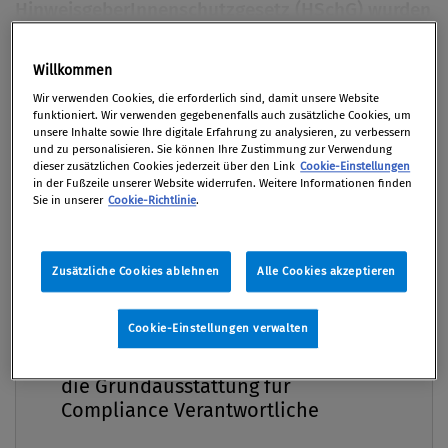
HinweisgeberInnenschutzgesetz (HSchG) wurden
bis zum Ende der Begutachtungsfrist 62
Stellung­nahmen eingereicht. Der folgende
Premium
Willkommen
Beitrag beleuchtet den Entwurf unter
Wir verwenden Cookies, die erforderlich sind, damit unsere Website
Berücksichtigung ausgewählter Stimmen aus der
funktioniert. Wir verwenden gegebenenfalls auch zusätzliche Cookies, um
unsere Inhalte sowie Ihre digitale Erfahrung zu analysieren, zu verbessern
Wirtschaft sowie von NGOs.
und zu personalisieren. Sie können Ihre Zustimmung zur Verwendung
dieser zusätzlichen Cookies jederzeit über den Link
Cookie-Einstellungen
in der Fußzeile unserer Website widerrufen. Weitere Informationen finden
Von
Svetlana Gandjova
,
Ilse Herndl LL.B. (WU)
,
Mag.
Sie in unserer
Cookie-Richtlinie
.
Shahanaz Müller BA, CAMS
31. August 2022 / Erschienen in Compliance Praxis
3/2022
Zusätzliche Cookies ablehnen
Alle Cookies akzeptieren
Cookie-Einstellungen verwalten
Compliance Praxis Premium
Mitgliedschaft -
Am 3. Juni 2022 wurde mit Verspätung ein nationaler
die Grundausstattung für
Umsetzungsentwurf der EU-Whistleblower-Richtline
Compliance Verantwortliche
(2019/1937/EU), das HSchG, veröffentlicht und das