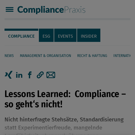
Compliance Praxis
Servicenavigation
Navigation
COMPLIANCE
ESG
EVENTS
INSIDER
NEWS
MANAGEMENT & ORGANISATION
RECHT & HAFTUNG
INTERNATION
Seiteninhalt
Artikel auf Xing teilen
Artikel auf linkedIn teilen
Artikel auf Facebook teilen
Artikellink kopieren
Artikel per Mail teilen
Lessons Learned: ­ Compliance –
so geht‘s nicht!
Nicht hinterfragte Stehsätze, Standardisierung
statt Experimentierfreude, mangelnde