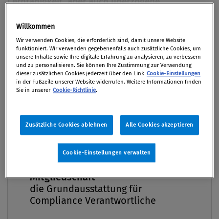
Lernfähigkeit, aber auch überzogene
Erwartungen: Die Compliance-Zunft sollte aus
ihren Fehlern lernen, statt den Status quo zu
Willkommen
Premium
zementieren. Ein Weckruf.
Wir verwenden Cookies, die erforderlich sind, damit unsere Website
funktioniert. Wir verwenden gegebenenfalls auch zusätzliche Cookies, um
unsere Inhalte sowie Ihre digitale Erfahrung zu analysieren, zu verbessern
Von
Markus Jüttner
und zu personalisieren. Sie können Ihre Zustimmung zur Verwendung
dieser zusätzlichen Cookies jederzeit über den Link
Cookie-Einstellungen
01. Dezember 2020 / Erschienen in Compliance
in der Fußzeile unserer Website widerrufen. Weitere Informationen finden
Praxis 4/2020, S. 20
Sie in unserer
Cookie-Richtlinie
.
Zusätzliche Cookies ablehnen
Alle Cookies akzeptieren
„Worin liegt der Unterschied zwischen der Amöbe
und Einstein?“ Dies fragte Karl Popper, einer der
Cookie-Einstellungen verwalten
einflussreichsten Denker des 20. Jahrhunderts. Wenn
Compliance Praxis Premium
Mitgliedschaft -
man die Erkenntnisse von Popper verinnerlicht hat,
die Grundausstattung für
gewinnt man den Eindruck, dass die Compliance-
Compliance Verantwortliche
Zunft tendenziell immer noch mehr Ähnlichkeiten
mit der Amöbe aufweist und viele Lösungsversuche