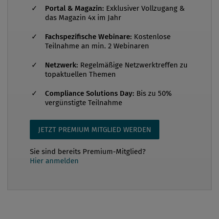
Portal & Magazin:
Exklusiver Vollzugang &
in der Compliance deswegen scheitern. Was meine
das Magazin 4x im Jahr
ich damit? In den letzten zwei Jahrzehnten hat die
Fachspezifische Webinare:
Kostenlose
Rolle der Corporate Compliance im Management
Teilnahme an min. 2 Webinaren
und Busin...
Netzwerk:
Regelmäßige Netzwerktreffen zu
topaktuellen Themen
Compliance Solutions Day:
Bis zu 50%
vergünstigte Teilnahme
JETZT PREMIUM MITGLIED WERDEN
Sie sind bereits Premium-Mitglied?
Hier anmelden