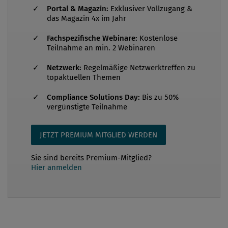
Portal & Magazin:
Exklusiver Vollzugang &
Datenschutz in Österreich Das Datenschutzgesetz
das Magazin 4x im Jahr
versteht unter „personenbezogenen Daten“ Daten
Fachspezifische Webinare:
Kostenlose
von natürlichen oder juristischen Personen, deren
Teilnahme an min. 2 Webinaren
Identität bestimmt oder bestimmbar ist. Wie oftmals
Netzwerk:
Regelmäßige Netzwerktreffen zu
fälschlicherweise angenommen wird, umfassen
topaktuellen Themen
personenbezogene Daten daher nicht nur
persönliche Daten des allgemeinen
Compliance Solutions Day:
Bis zu 50%
vergünstigte Teilnahme
Sprachgebrauchs wie etwa Name, Geburtsdatum
und Schuhgröße, sondern alle Daten, die mit einer
JETZT PREMIUM MITGLIED WERDEN
bestimmten Person in Verbindung gebracht werden
können. Daten dürfen nur dann verwendet w...
Sie sind bereits Premium-Mitglied?
Hier anmelden