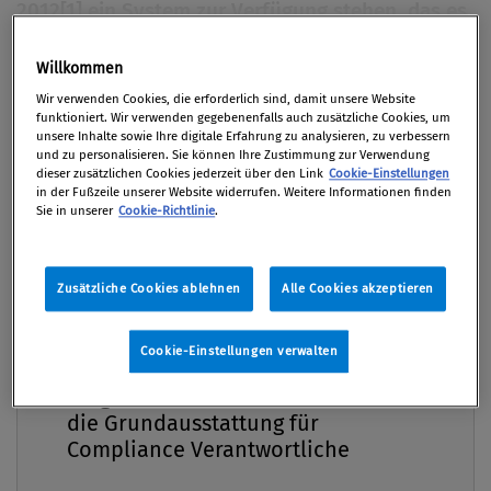
2012[1] ein System zur Verfügung stehen, das es
jedermann ermöglicht, kostenlos über die
Webseite der Datenschutzkommission das
Willkommen
Premium
Datenverarbeitungsregister abzufragen und die
Wir verwenden Cookies, die erforderlich sind, damit unsere Website
funktioniert. Wir verwenden gegebenenfalls auch zusätzliche Cookies, um
nach Datenschutzgesetz vorgeschriebenen
unsere Inhalte sowie Ihre digitale Erfahrung zu analysieren, zu verbessern
Meldungen an die Datenschutzkommission zu
und zu personalisieren. Sie können Ihre Zustimmung zur Verwendung
dieser zusätzlichen Cookies jederzeit über den Link
Cookie-Einstellungen
erstatten.[2] Dieser Artikel nimmt die geplante
in der Fußzeile unserer Website widerrufen. Weitere Informationen finden
Sie in unserer
Cookie-Richtlinie
.
Einführung von „DVR-Online“ zum Anlass, die
Meldepflichten von Unternehmen nach dem
Datenschutzgesetz zu beleuchten und „DVR-
Zusätzliche Cookies ablehnen
Alle Cookies akzeptieren
Online“ kurz vorzustellen.
Cookie-Einstellungen verwalten
Von
Mag. Gerold Pawelka
Compliance Praxis Premium
29. November 2011 / Erschienen in Compliance
Mitgliedschaft -
Praxis 4/2011, S. 26
die Grundausstattung für
Compliance Verantwortliche