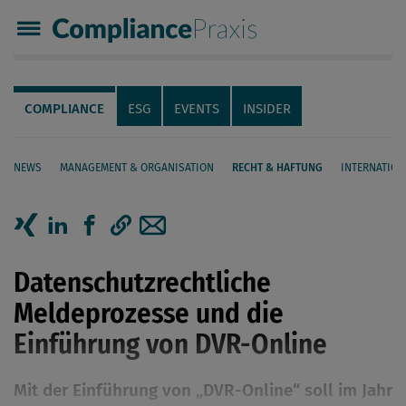
Compliance Praxis
Servicenavigation
Navigation
COMPLIANCE
ESG
EVENTS
INSIDER
NEWS
MANAGEMENT & ORGANISATION
RECHT & HAFTUNG
INTERNATION
Seiteninhalt
Artikel auf Xing teilen
Artikel auf linkedIn teilen
Artikel auf Facebook teilen
Artikellink kopieren
Artikel per Mail teilen
Datenschutzrechtliche
Meldeprozesse und die
Einführung von DVR-Online
Mit der Einführung von „DVR-Online“ soll im Jahr