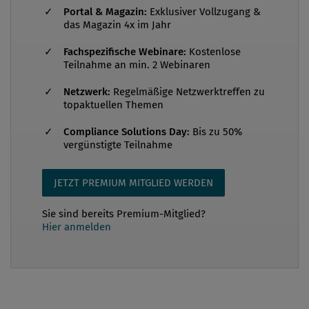
Russland, Iran oder Syrien unterliegen seit Jahren
Portal & Magazin:
Exklusiver Vollzugang &
das Magazin 4x im Jahr
umfassenden EU-Sanktionen. Angesichts
wachsender geopolitischer Spannungen und der
Fachspezifische Webinare:
Kostenlose
Teilnahme an min. 2 Webinaren
zunehmenden Nutzung von Sanktionen als
politisches Druckmittel rücken Verstöße gegen EU-
Netzwerk:
Regelmäßige Netzwerktreffen zu
Sanktionen verstärkt in den Fokus der
topaktuellen Themen
Strafverfolgungsbehörden. Um lückenhafte und
Compliance Solutions Day:
Bis zu 50%
uneinheitliche Durchsetzung zu beheben, wurde am
vergünstigte Teilnahme
19. Mai 2024 die Richtlinie (EU) 2024/1226
verabschiedet. Damit wurden erstmals zentrale
JETZT PREMIUM MITGLIED WERDEN
Straftat...
Sie sind bereits Premium-Mitglied?
Hier anmelden