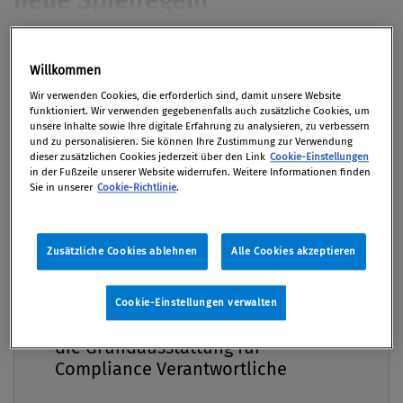
Die Richtlinie (EU) 2024/1226 harmonisiert die
Premium
strafrechtliche Verfolgung von
Willkommen
Sanktionsverstößen und erhöht damit
Wir verwenden Cookies, die erforderlich sind, damit unsere Website
funktioniert. Wir verwenden gegebenenfalls auch zusätzliche Cookies, um
unionsweit die Risiken für Unternehmen. Der
unsere Inhalte sowie Ihre digitale Erfahrung zu analysieren, zu verbessern
Beitrag beleuchtet einerseits Inhalt und
und zu personalisieren. Sie können Ihre Zustimmung zur Verwendung
dieser zusätzlichen Cookies jederzeit über den Link
Cookie-Einstellungen
Umsetzung der Richtlinie sowie andererseits die
in der Fußzeile unserer Website widerrufen. Weitere Informationen finden
daraus resultierenden Pflichten zur Durch­
Sie in unserer
Cookie-Richtlinie
.
führung interner Untersuchungen.
Zusätzliche Cookies ablehnen
Alle Cookies akzeptieren
Von
Mag. Martin Eckel LL.M.
,
Sebastian Hofer LL.M.
03. März 2026 / Erschienen in Compliance Praxis
Compliance Praxis Premium
Cookie-Einstellungen verwalten
1/2026, S. 38
Mitgliedschaft -
die Grundausstattung für
Compliance Verantwortliche
Das neue EU-(Sanktions)Strafrecht Staaten wie