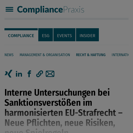
Compliance Praxis
Servicenavigation
Navigation
COMPLIANCE
ESG
EVENTS
INSIDER
NEWS
MANAGEMENT & ORGANISATION
RECHT & HAFTUNG
INTERNATION
Seiteninhalt
Artikel auf Xing teilen
Artikel auf linkedIn teilen
Artikel auf Facebook teilen
Artikellink kopieren
Artikel per Mail teilen
Interne Untersuchungen bei
Sanktionsverstößen im
harmonisierten EU-Strafrecht –
Neue ­Pflichten, neue Risiken,
neue Spielregeln