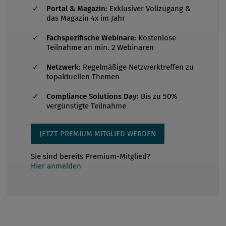
Compliance, werden immer häufiger an externe
Portal & Magazin:
Exklusiver Vollzugang &
Dienstleister vergeben. Die Europäische
das Magazin 4x im Jahr
Bankenaufsichtsbehörde EBA hat mit ihren
Fachspezifische Webinare:
Kostenlose
„Leitlinien zur Auslagerung“ („EBA-Guidelines“)
Teilnahme an min. 2 Webinaren
einen neuen europäischen Rechtsrahmen für die
Netzwerk:
Regelmäßige Netzwerktreffen zu
Auslagerung von Leistungen durch die
topaktuellen Themen
Regelungsadressa...
Compliance Solutions Day:
Bis zu 50%
vergünstigte Teilnahme
JETZT PREMIUM MITGLIED WERDEN
Sie sind bereits Premium-Mitglied?
Hier anmelden