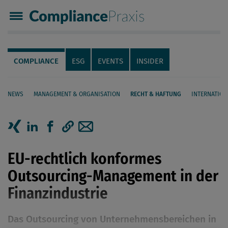
Compliance Praxis
Servicenavigation
Navigation
COMPLIANCE
ESG
EVENTS
INSIDER
NEWS
MANAGEMENT & ORGANISATION
RECHT & HAFTUNG
INTERNATION
Seiteninhalt
Artikel auf Xing teilen
Artikel auf linkedIn teilen
Artikel auf Facebook teilen
Artikellink kopieren
Artikel per Mail teilen
EU-rechtlich konformes
Outsourcing-­Management in der
Finanzindustrie
Das Outsourcing von Unternehmensbereichen in