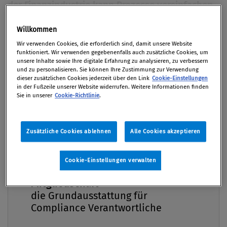
der Finanzindustrie kann ­Prozesse vereinfachen
und Kosten senken. Verschiedene europäische
Willkommen
Vorgaben zum ­Outsourcing stellen jedoch hohe
Premium
Anforderungen an das Outsourcing-
Wir verwenden Cookies, die erforderlich sind, damit unsere Website
funktioniert. Wir verwenden gegebenenfalls auch zusätzliche Cookies, um
Management.
unsere Inhalte sowie Ihre digitale Erfahrung zu analysieren, zu verbessern
und zu personalisieren. Sie können Ihre Zustimmung zur Verwendung
dieser zusätzlichen Cookies jederzeit über den Link
Cookie-Einstellungen
Von
Christian Brockhausen MBA
in der Fußzeile unserer Website widerrufen. Weitere Informationen finden
02. Juni 2021 / Erschienen in Compliance Praxis
Sie in unserer
Cookie-Richtlinie
.
2/2021, S. 34
Zusätzliche Cookies ablehnen
Alle Cookies akzeptieren
Unternehmen arbeiten seit Jahren an der
Cookie-Einstellungen verwalten
Compliance Praxis Premium
Verschlankung der Wertschöpfungskette:
Mitgliedschaft -
Auslagerungen von Teilen der IT oder des Back-
die Grundausstattung für
Offices gehören mittlerweile zum Standard. Selbst
Compliance Verantwortliche
einzelne Unternehmensfunktionen, wie der Bereich