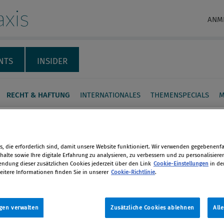
xis
ANM
NTS
INSIDER
RECHT & HAFTUNG
INTERNATIONALES
THEMENSPECIALS
M
ctions Compliance:
e Strafen, strengere
, die erforderlich sind, damit unsere Website funktioniert. Wir verwenden gegebenenfal
achung
alte sowie Ihre digitale Erfahrung zu analysieren, zu verbessern und zu personalisiere
dung dieser zusätzlichen Cookies jederzeit über den Link
Cookie-Einstellungen
in de
eitere Informationen finden Sie in unserer
Cookie-Richtlinie
.
en
nehmen wird es immer schwieriger,
zunehmenden Sanktionsregimen
len
gen verwalten
Zusätzliche Cookies ablehnen
All
u halten. Nun kommt hinzu, dass