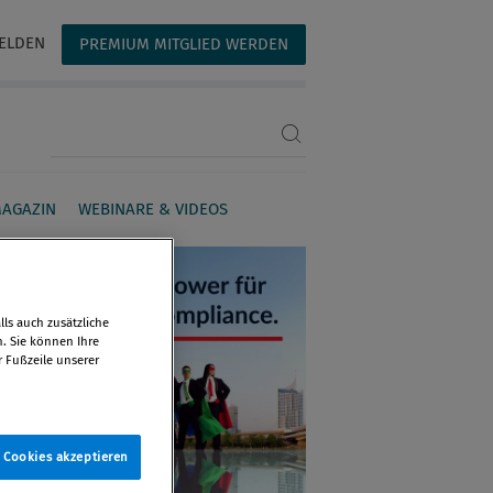
ELDEN
PREMIUM MITGLIED WERDEN
Suchbegriff eingeben
AGAZIN
WEBINARE & VIDEOS
ls auch zusätzliche
n. Sie können Ihre
r Fußzeile unserer
e Cookies akzeptieren