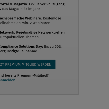
Portal & Magazin:
Exklusiver Vollzugang
ng erfahren. Die Sanktionsstrafrechts-
& das Magazin 4x im Jahr
uf eine Harmonisierung von
Fachspezifische Webinare:
Kostenlose
eständen und Mindeststrafen in den
Teilnahme an min. 2 Webinaren
n Rechtsordnungen ab. Die
aaten haben bis 20. 5. 2025 Ze...
Netzwerk:
Regelmäßige Netzwerktreffen
zu topaktuellen Themen
Compliance Solutions Day:
Bis zu 50%
vergünstigte Teilnahme
TZT PREMIUM MITGLIED WERDEN
ind bereits Premium-Mitglied?
 anmelden