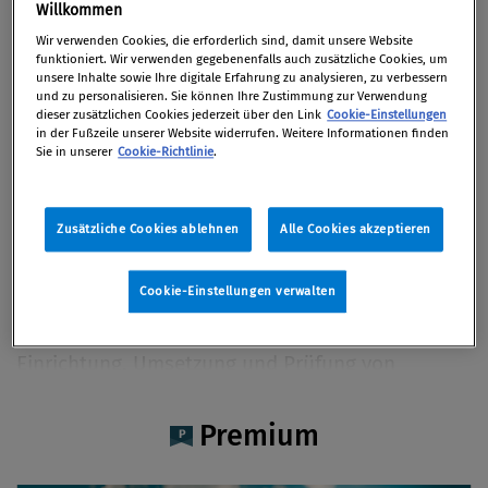
Mag. Mgr. Ladislav Bulajcsik
Willkommen
Wir verwenden Cookies, die erforderlich sind, damit unsere Website
funktioniert. Wir verwenden gegebenenfalls auch zusätzliche Cookies, um
unsere Inhalte sowie Ihre digitale Erfahrung zu analysieren, zu verbessern
und zu personalisieren. Sie können Ihre Zustimmung zur Verwendung
dieser zusätzlichen Cookies jederzeit über den Link
Cookie-Einstellungen
Artikel auf Xing teilen
Artikel auf linkedIn teilen
Artikel auf Facebook teilen
Artikellink kopieren
Artikel per Mail teilen
in der Fußzeile unserer Website widerrufen. Weitere Informationen finden
Vita
Sie in unserer
Cookie-Richtlinie
.
Mag. Mgr. Ladislav Bulajcsik ist Rechtsanwalt bei
Zusätzliche Cookies ablehnen
Alle Cookies akzeptieren
Baker McKenzie. Seine Arbeitsschwerpunkte sind
neben der Transaktions- und
Cookie-Einstellungen verwalten
gesellschaftsrechtlichen Beratung, interne
Untersuchungen, Krisenberatung, sowie
Einrichtung, Umsetzung und Prüfung von
Compliance-Management-Systemen.
Premium