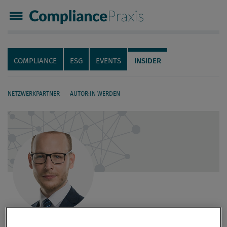
Compliance Praxis
Servicenavigation
Navigation
COMPLIANCE
ESG
EVENTS
INSIDER
NETZWERKPARTNER
AUTOR:IN WERDEN
Seiteninhalt