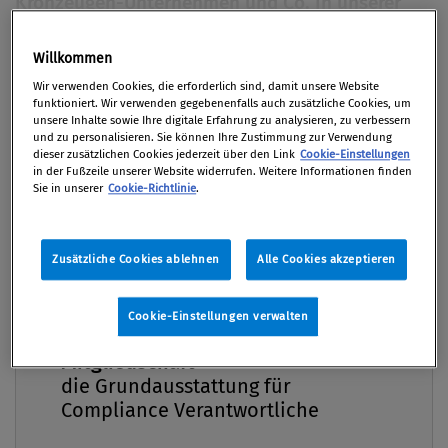
Kronzeugen-Unternehmen und Co. In unserer
Serie "Compliance kompakt" haben wir die
Begrifflichkeiten bereits unter die Lupe
Willkommen
Premium
genommen. Im Format "Drei Fragen an..." klären
Wir verwenden Cookies, die erforderlich sind, damit unsere Website
funktioniert. Wir verwenden gegebenenfalls auch zusätzliche Cookies, um
wir nun gemeinsam mit Kartellrechtsexperte
unsere Inhalte sowie Ihre digitale Erfahrung zu analysieren, zu verbessern
Martin Eckel drei brennende Fragen zum
und zu personalisieren. Sie können Ihre Zustimmung zur Verwendung
dieser zusätzlichen Cookies jederzeit über den Link
Cookie-Einstellungen
Kartellrecht und zum aktuellen Fall REWE.
in der Fußzeile unserer Website widerrufen. Weitere Informationen finden
Sie in unserer
Cookie-Richtlinie
.
Von
Mag. Martin Eckel LL.M.
,
Mag. Christiane Jördens
Bakk.
Zusätzliche Cookies ablehnen
Alle Cookies akzeptieren
12. Februar 2025
Cookie-Einstellungen verwalten
Compliance Praxis Premium
Mitgliedschaft -
Der Fall REWE geht aktuell durch die mediale
die Grundausstattung für
Landschaft: Der Lebensmittelkonzern, zu welchem
Compliance Verantwortliche
auch Billa und Penny gehören, muss die bisher
höchste in Österreich verhängte Kartellstrafe