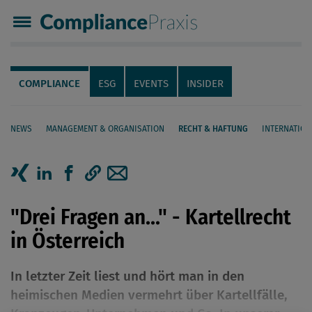
Compliance Praxis
Servicenavigation
Navigation
COMPLIANCE
ESG
EVENTS
INSIDER
NEWS
MANAGEMENT & ORGANISATION
RECHT & HAFTUNG
INTERNATION
Seiteninhalt
Artikel auf Xing teilen
Artikel auf linkedIn teilen
Artikel auf Facebook teilen
Artikellink kopieren
Artikel per Mail teilen
"Drei Fragen an..." - Kartellrecht
in Österreich
In letzter Zeit liest und hört man in den
heimischen Medien vermehrt über Kartellfälle,