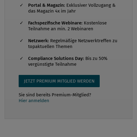
Portal & Magazin:
Exklusiver Vollzugang &
zahlen: 70 Mio. EURO. Grund ist die verbotene
das Magazin 4x im Jahr
Durchführung eines Zusammenschlusses. Sind
Fachspezifische Webinare:
Kostenlose
solche Summen verhältnismäßig oder überzogen,
Teilnahme an min. 2 Webinaren
angesichts dieses aktuellen Falles? (Hintergrund:
REWE hatte 2018 in Wels Supermarktflächen
Netzwerk:
Regelmäßige Netzwerktreffen zu
topaktuellen Themen
übernommen, das aber nicht rechtzeitig bei der
Bundeswettbewerbsbehörde (BWB) gemelde...
Compliance Solutions Day:
Bis zu 50%
vergünstigte Teilnahme
JETZT PREMIUM MITGLIED WERDEN
Sie sind bereits Premium-Mitglied?
Hier anmelden