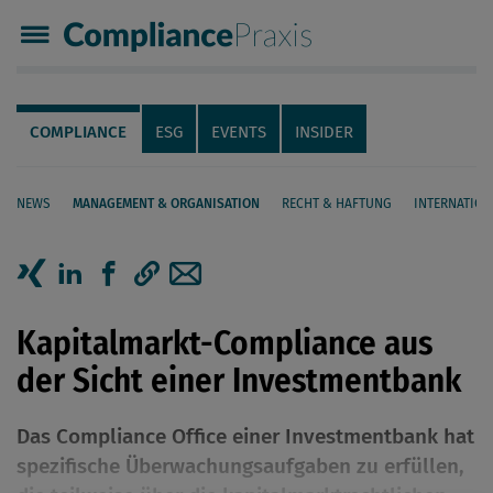
Compliance Praxis
Servicenavigation
Navigation
COMPLIANCE
ESG
EVENTS
INSIDER
NEWS
MANAGEMENT & ORGANISATION
RECHT & HAFTUNG
INTERNATION
Seiteninhalt
Artikel auf Xing teilen
Artikel auf linkedIn teilen
Artikel auf Facebook teilen
Artikellink kopieren
Artikel per Mail teilen
Kapitalmarkt-Compliance aus
der Sicht einer Investmentbank
Das Compliance Office einer Investmentbank hat
spezifische Überwachungsaufgaben zu erfüllen,