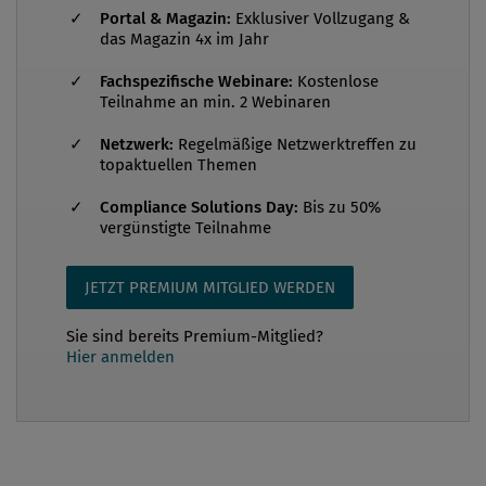
Portal & Magazin:
Exklusiver Vollzugang &
Compliance-Verpflichtungen, deren schematischer
das Magazin 4x im Jahr
Aufbereitung sich die Beraterbranche mittlerweile
Fachspezifische Webinare:
Kostenlose
genauso intensiv angenommen hat wie dem
Teilnahme an min. 2 Webinaren
Implementieren geeigneter Compliance-Tools.
Gegenstand dieses Artikels ist nicht der Versuch der
Netzwerk:
Regelmäßige Netzwerktreffen zu
topaktuellen Themen
Darstellung einer möglichst u...
Compliance Solutions Day:
Bis zu 50%
vergünstigte Teilnahme
JETZT PREMIUM MITGLIED WERDEN
Sie sind bereits Premium-Mitglied?
Hier anmelden