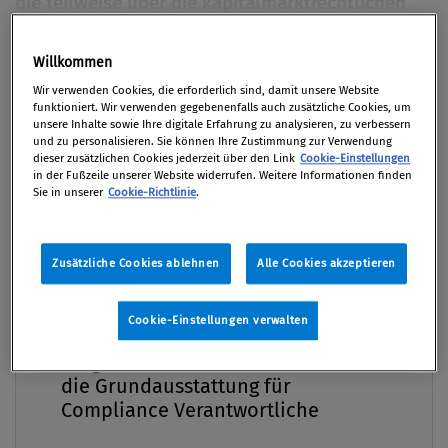
die teilweise über die kapitalmarktrechtlichen
Regelungen hinausgehen. Der folgende Beitrag
gibt einen Überblick über Compliance-
Willkommen
Premium
Maßnahmen, die eine Investmentbank im
Wir verwenden Cookies, die erforderlich sind, damit unsere Website
Rahmen ihrer Analyse als adäquat erkannt und
funktioniert. Wir verwenden gegebenenfalls auch zusätzliche Cookies, um
unsere Inhalte sowie Ihre digitale Erfahrung zu analysieren, zu verbessern
entsprechend implementiert hat.
und zu personalisieren. Sie können Ihre Zustimmung zur Verwendung
dieser zusätzlichen Cookies jederzeit über den Link
Cookie-Einstellungen
in der Fußzeile unserer Website widerrufen. Weitere Informationen finden
Von
Mag. Gerald Deimel
Sie in unserer
Cookie-Richtlinie
.
01. September 2011 / Erschienen in Compliance
Praxis 3/2011, S. 25
Zusätzliche Cookies ablehnen
Alle Cookies akzeptieren
Cookie-Einstellungen verwalten
Börsenotierte Unternehmen, Unternehmen, die
Compliance Praxis Premium
Mitgliedschaft -
börsegehandelte Finanzinstrumente emittieren und
die Grundausstattung für
Kredit- bzw Finanzinstitute insgesamt unterliegen
Compliance Verantwortliche
zum Zwecke der Stärkung der Integrität des
Kapitalmarkts erhöhten kapitalmarktrechtlichen