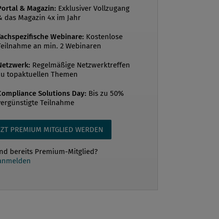
Portal & Magazin:
Exklusiver Vollzugang
& das Magazin 4x im Jahr
Fachspezifische Webinare:
Kostenlose
gewissen Größe eines Unternehmens mit
Teilnahme an min. 2 Webinaren
lanken Compliance-Organisation können
derlichen Compliance-Schulungen der
Netzwerk:
Regelmäßige Netzwerktreffen
zu topaktuellen Themen
r nicht allein durch den Compliance
d dessen Mitarbeiter durchgeführt
Compliance Solutions Day:
Bis zu 50%
vergünstigte Teilnahme
uch der Einsatz von externen
tern für die Durchführung
ender Schulungen ist häufig aus
TZT PREMIUM MITGLIED WERDEN
nden und den notwendigen
ind bereits Premium-Mitglied?
ngen bzw. der Erforderlichkeit der
 anmelden
von neu in das Unternehmen
en Mitarbeitern nicht prakti...