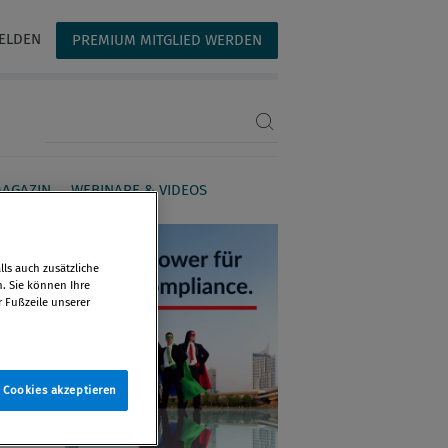
ELDEN
PREMIUM MITGLIED WERDEN
Suchbegriff eingeben
AGAZIN
WEBINARE & VIDEOS
ls auch zusätzliche
n. Sie können Ihre
r Fußzeile unserer
e Cookies akzeptieren