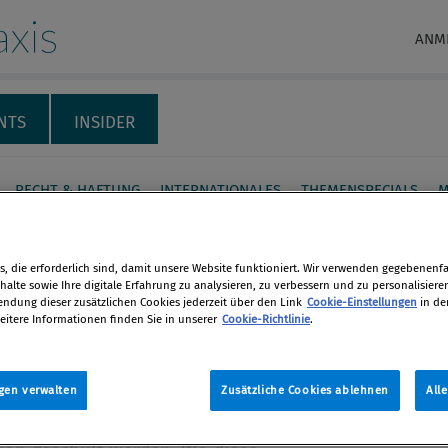
xis
ANM
NTS
INSIDER
RECHT & HAFTUNG
INTERNATIONALES
THEMENSPECIALS
M
folgreiche Einführung
, die erforderlich sind, damit unsere Website funktioniert. Wir verwenden gegebenenfal
tergestützter
alte sowie Ihre digitale Erfahrung zu analysieren, zu verbessern und zu personalisiere
dung dieser zusätzlichen Cookies jederzeit über den Link
Cookie-Einstellungen
in de
iance-Schulungen
eitere Informationen finden Sie in unserer
Cookie-Richtlinie
.
en
haltiges Compliance-Management
gen verwalten
Zusätzliche Cookies ablehnen
All
aus, dass die Mitarbeiter regelmäßig
len
Grundlagen der Compliance-