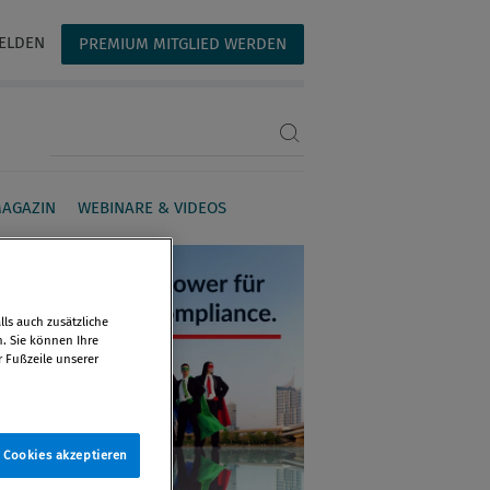
ELDEN
PREMIUM MITGLIED WERDEN
Suchbegriff eingeben
AGAZIN
WEBINARE & VIDEOS
ls auch zusätzliche
n. Sie können Ihre
r Fußzeile unserer
e Cookies akzeptieren