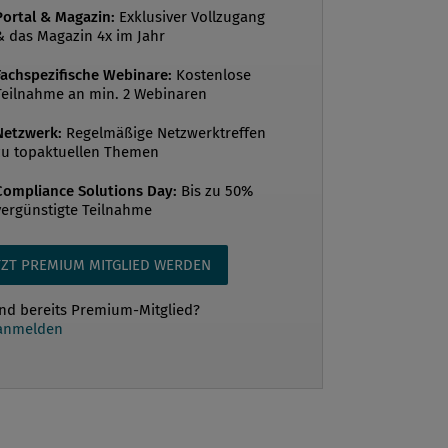
Portal & Magazin:
Exklusiver Vollzugang
 laut Statistik Austria im Jahr 2024 bei
& das Magazin 4x im Jahr
 damit deutlich über dem EU-Schnitt
Fachspezifische Webinare:
Kostenlose
. Die Europäische Union hat mit der
Teilnahme an min. 2 Webinaren
nsparenz-Richtlinie ein umfassendes
 geschaffen, das Unternehmen zu mehr
Netzwerk:
Regelmäßige Netzwerktreffen
zu topaktuellen Themen
z und Gleichhe...
Compliance Solutions Day:
Bis zu 50%
vergünstigte Teilnahme
TZT PREMIUM MITGLIED WERDEN
ind bereits Premium-Mitglied?
 anmelden