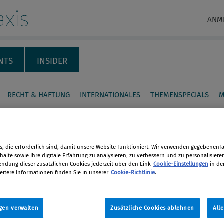
xis
ANM
NTS
INSIDER
RECHT & HAFTUNG
INTERNATIONALES
THEMENSPECIALS
M
-Entgelttransparenz-
inie: ein Überblick für die
, die erforderlich sind, damit unsere Website funktioniert. Wir verwenden gegebenenfal
alte sowie Ihre digitale Erfahrung zu analysieren, zu verbessern und zu personalisiere
dung dieser zusätzlichen Cookies jederzeit über den Link
Cookie-Einstellungen
in de
eitere Informationen finden Sie in unserer
Cookie-Richtlinie
.
en
d spricht man nicht“ – dieser
 hat in Österreich bereits eine lange
len
gen verwalten
Zusätzliche Cookies ablehnen
All
. Die EU-Entgelttransparenz-Richtlinie