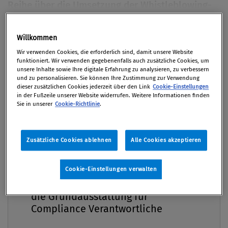
Reihe über die Umsetzung der Whistleblowing-
Richtlinie in der Europäischen Union widmet sich
Polen. Was hat sich seit der Veröffentlichung des
Premium
Willkommen
letzten Gesetzesentwurfs getan?
Wir verwenden Cookies, die erforderlich sind, damit unsere Website
funktioniert. Wir verwenden gegebenenfalls auch zusätzliche Cookies, um
Von
Mag. Sandra Kerschhofer
,
Mag. Martin Eckel
unsere Inhalte sowie Ihre digitale Erfahrung zu analysieren, zu verbessern
und zu personalisieren. Sie können Ihre Zustimmung zur Verwendung
LL.M.
dieser zusätzlichen Cookies jederzeit über den Link
Cookie-Einstellungen
in der Fußzeile unserer Website widerrufen. Weitere Informationen finden
27. August 2024 / Erschienen in Compliance Praxis
Sie in unserer
Cookie-Richtlinie
.
3/2024, S. 37
Zusätzliche Cookies ablehnen
Alle Cookies akzeptieren
Nachdem bereits eine Geldbuße in Höhe von 7 Mio
Cookie-Einstellungen verwalten
Compliance Praxis Premium
EUR wegen Nichtumsetzung der Whistleblower-
Mitgliedschaft -
Richtlinie in nationales Recht verhängt worden war,
die Grundausstattung für
hat Polen letztendlich am 14. Juni 2024 ein Gesetz
Compliance Verantwortliche
verabschiedet. Polen ist nun der letzte EU-Staat, der