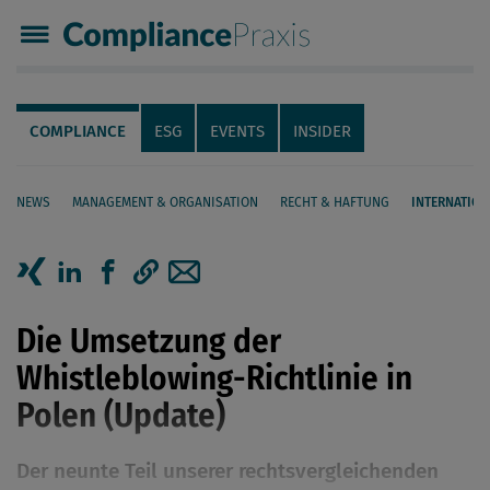
Compliance Praxis
Servicenavigation
Navigation
COMPLIANCE
ESG
EVENTS
INSIDER
NEWS
MANAGEMENT & ORGANISATION
RECHT & HAFTUNG
INTERNATION
Seiteninhalt
Artikel auf Xing teilen
Artikel auf linkedIn teilen
Artikel auf Facebook teilen
Artikellink kopieren
Artikel per Mail teilen
Die Umsetzung der
Whistleblowing-Richtlinie in
Polen (Update)
Der neunte Teil unserer rechtsvergleichenden