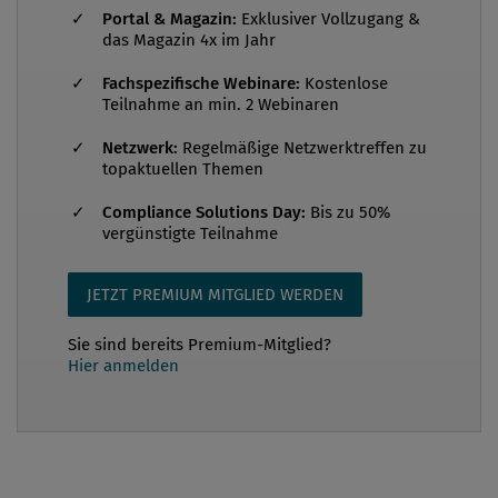
die Richtlinie in nationales Recht umgesetzt hat.
Portal & Magazin:
Exklusiver Vollzugang &
Update zur Rechtslage in Polen Die neunte (!)
das Magazin 4x im Jahr
Version des Gesetzesentwurfs wurde am 12. Juli
Fachspezifische Webinare:
Kostenlose
2023 veröffentlicht. Dieser Entwurf wurde bereits im
Teilnahme an min. 2 Webinaren
sechsten Teil unserer rechtsvergleichenden Reihe
Netzwerk:
Regelmäßige Netzwerktreffen zu
über...
topaktuellen Themen
Compliance Solutions Day:
Bis zu 50%
vergünstigte Teilnahme
JETZT PREMIUM MITGLIED WERDEN
Sie sind bereits Premium-Mitglied?
Hier anmelden