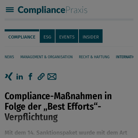
Compliance Praxis
Servicenavigation
Navigation
COMPLIANCE
ESG
EVENTS
INSIDER
NEWS
MANAGEMENT & ORGANISATION
RECHT & HAFTUNG
INTERNATION
Seiteninhalt
Artikel auf Xing teilen
Artikel auf linkedIn teilen
Artikel auf Facebook teilen
Artikellink kopieren
Artikel per Mail teilen
Compliance-Maßnahmen in
Folge der „Best Efforts“-
Verpflichtung
Mit dem 14. Sanktionspaket wurde mit dem Art