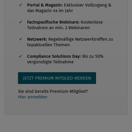
oder kontrolliert sie solch eine Tochtergesellschaft,
Portal & Magazin:
Exklusiver Vollzugang &
haftet die „EU-Mutter“, falls die Tochtergesellschaft
das Magazin 4x im Jahr
die restriktiven Maßnahmen der VO (EU) 833/2014
Fachspezifische Webinare:
Kostenlose
untergräbt. Die EU-Mutter muss sich folglich nach
Teilnahme an min. 2 Webinaren
besten Kräften bemühen, Handlungen durch die
Netzwerk:
Regelmäßige Netzwerktreffen zu
Tochtergesellschaft zu unterbinden, welche ...
topaktuellen Themen
Compliance Solutions Day:
Bis zu 50%
vergünstigte Teilnahme
JETZT PREMIUM MITGLIED WERDEN
Sie sind bereits Premium-Mitglied?
Hier anmelden