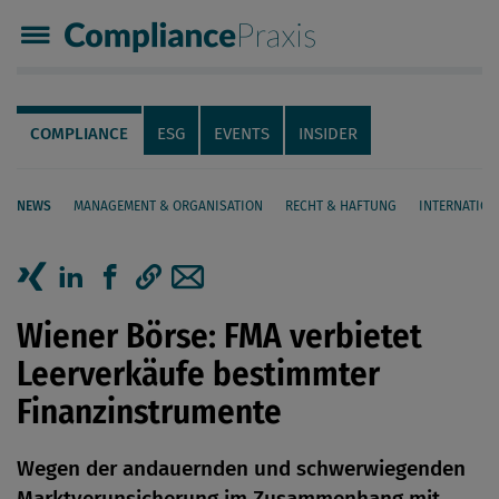
Compliance Praxis
Servicenavigation
Navigation
COMPLIANCE
ESG
EVENTS
INSIDER
NEWS
MANAGEMENT & ORGANISATION
RECHT & HAFTUNG
INTERNATION
Seiteninhalt
Artikel auf Xing teilen
Artikel auf linkedIn teilen
Artikel auf Facebook teilen
Artikellink kopieren
Artikel per Mail teilen
Wiener Börse: FMA verbietet
Leerverkäufe bestimmter
Finanzinstrumente
Wegen der andauernden und schwerwiegenden
Marktverunsicherung im Zusammenhang mit