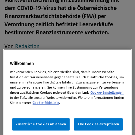
dem COVID-19-Virus hat die Österreichische
Finanzmarktaufsichtsbehörde (FMA) per
Verordnung zeitlich befristet Leerverkäufe
bestimmter Finanzinstrumente verboten.
Von
Redaktion
19. März 2020
Willkommen
Wir verwenden Cookies, die erforderlich sind, damit unsere Website
funktioniert. Wir verwenden gegebenenfalls auch zusätzliche Cookies, um
unsere Inhalte sowie Ihre digitale Erfahrung zu analysieren, zu verbessern
Betroffen sind davon alle Aktien, die zum Amtlichen
und zu personalisieren. Sie können Ihre Zustimmung zur Verwendung
Handel der Wiener Börse zugelassen sind und die
dieser zusätzlichen Cookies jederzeit über den Link
Cookie-Einstellungen
in der Fußzeile unserer Website widerrufen. Weitere Informationen finden
unter die Zuständigkeit der FMA als
Sie in unserer
Cookie-Richtlinie
.
Aufsichtsbehörde fallen. Vom Verbot ausgenommen
sind Geschäfte in der Funktion als Market Maker
sowie bestimmte Geschäfte in Finanzinstrumenten,
Zusätzliche Cookies ablehnen
Alle Cookies akzeptieren
die sich auf Indices beziehen oder auf einen Korb