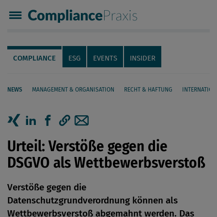
Compliance Praxis
Servicenavigation
Navigation
COMPLIANCE
ESG
EVENTS
INSIDER
NEWS
MANAGEMENT & ORGANISATION
RECHT & HAFTUNG
INTERNATION
Seiteninhalt
Artikel auf Xing teilen
Artikel auf linkedIn teilen
Artikel auf Facebook teilen
Artikellink kopieren
Artikel per Mail teilen
Urteil: Verstöße gegen die
DSGVO als Wettbewerbsverstoß
Verstöße gegen die
Datenschutzgrundverordnung können als
Wettbewerbsverstoß abgemahnt werden. Das