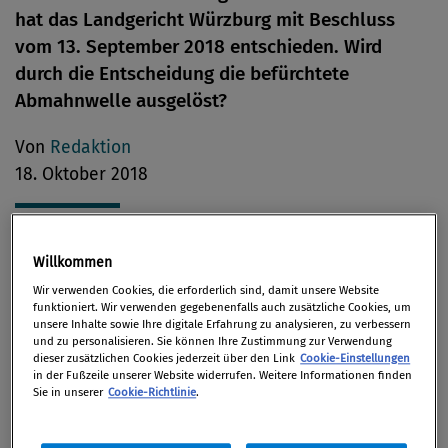
hat das Landgericht Würzburg mit Beschluss
vom 13. September 2018 entschieden. Wird
durch die Entscheidung die befürchtete
Abmahnwelle ausgelöst?
Von
Redaktion
18. Oktober 2018
Willkommen
Die neue europäische Datenschutzgrundverordnung
Wir verwenden Cookies, die erforderlich sind, damit unsere Website
(DSGVO) ist am 25. Mai 2018 in Kraft treten und soll
funktioniert. Wir verwenden gegebenenfalls auch zusätzliche Cookies, um
vor allem den Schutz personenbezogener Daten
unsere Inhalte sowie Ihre digitale Erfahrung zu analysieren, zu verbessern
und zu personalisieren. Sie können Ihre Zustimmung zur Verwendung
verbessern. Gleichzeitig stellte die DSGVO viele
dieser zusätzlichen Cookies jederzeit über den Link
Cookie-Einstellungen
in der Fußzeile unserer Website widerrufen. Weitere Informationen finden
Unternehmen bezüglich des Datenschutzes vor
Sie in unserer
Cookie-Richtlinie
.
neue Herausforderungen. Die deshalb vielfach
befürchtete Abmahnwelle ist bislang allerdings