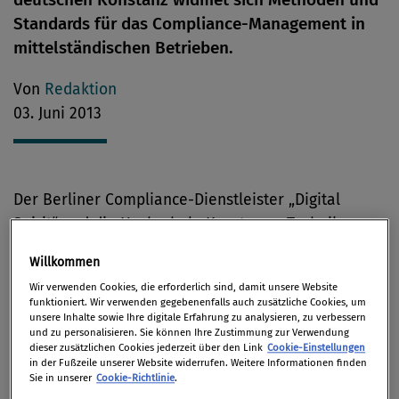
Standards für das Compliance-Management in
mittelständischen Betrieben.
Von
Redaktion
03. Juni 2013
Der Berliner Compliance-Dienstleister „Digital
Spirit“ und die Hochschule Konstanz – Technik,
Wirtschaft und Gestaltung (HTWG) haben eine
Willkommen
Forschungskooperation in den Bereichen Corporate
Wir verwenden Cookies, die erforderlich sind, damit unsere Website
Compliance, Business Ethics und Integrity
funktioniert. Wir verwenden gegebenenfalls auch zusätzliche Cookies, um
unsere Inhalte sowie Ihre digitale Erfahrung zu analysieren, zu verbessern
Management bekanntgegeben. Das neu gegründete
und zu personalisieren. Sie können Ihre Zustimmung zur Verwendung
Forschungszentrum „Center for Business
dieser zusätzlichen Cookies jederzeit über den Link
Cookie-Einstellungen
in der Fußzeile unserer Website widerrufen. Weitere Informationen finden
Compliance & Integrity“ (CBCI) wird sich demnach
Sie in unserer
Cookie-Richtlinie
.
insbesondere mit der Entwicklung von Methoden