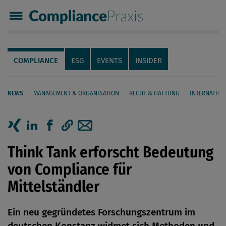
Compliance Praxis
Servicenavigation
Navigation
COMPLIANCE
ESG
EVENTS
INSIDER
NEWS
MANAGEMENT & ORGANISATION
RECHT & HAFTUNG
INTERNATION
Seiteninhalt
Artikel auf Xing teilen
Artikel auf linkedIn teilen
Artikel auf Facebook teilen
Artikellink kopieren
Artikel per Mail teilen
Think Tank erforscht Bedeutung
von Compliance für
Mittelständler
Ein neu gegründetes Forschungszentrum im
deutschen Konstanz widmet sich Methoden und