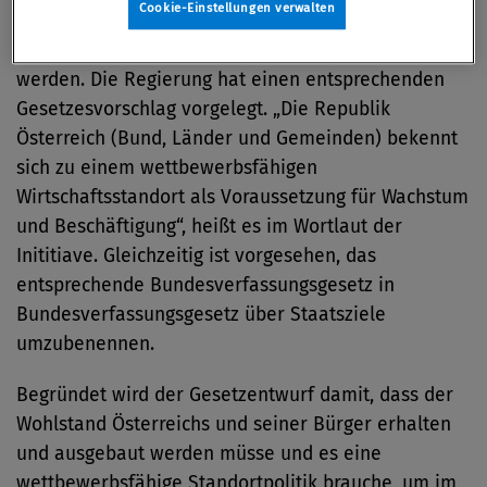
Cookie-Einstellungen verwalten
verankern. Nun sollen auch Wachstum und
Beschäftigung in diesen Katalog aufgenommen
werden. Die Regierung hat einen entsprechenden
Gesetzesvorschlag vorgelegt. „Die Republik
Österreich (Bund, Länder und Gemeinden) bekennt
sich zu einem wettbewerbsfähigen
Wirtschaftsstandort als Voraussetzung für Wachstum
und Beschäftigung“, heißt es im Wortlaut der
Inititiave. Gleichzeitig ist vorgesehen, das
entsprechende Bundesverfassungsgesetz in
Bundesverfassungsgesetz über Staatsziele
umzubenennen.
Begründet wird der Gesetzentwurf damit, dass der
Wohlstand Österreichs und seiner Bürger erhalten
und ausgebaut werden müsse und es eine
wettbewerbsfähige Standortpolitik brauche, um im