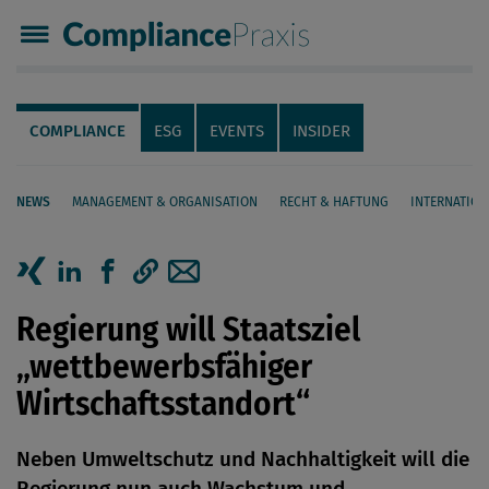
Compliance Praxis
Servicenavigation
Navigation
COMPLIANCE
ESG
EVENTS
INSIDER
NEWS
MANAGEMENT & ORGANISATION
RECHT & HAFTUNG
INTERNATION
Seiteninhalt
Artikel auf Xing teilen
Artikel auf linkedIn teilen
Artikel auf Facebook teilen
Artikellink kopieren
Artikel per Mail teilen
Regierung will Staatsziel
„wettbewerbsfähiger
Wirtschaftsstandort“
Neben Umweltschutz und Nachhaltigkeit will die
Regierung nun auch Wachstum und