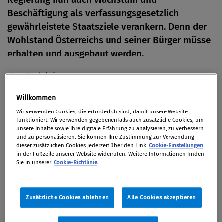
Beschäftigung als verfassungsgesetzlich
gewährleistete Staatsziele verankern. Denn der
Wohlstand Österreichs und seiner Bürger müsse
erhalten und ausgebaut werden.
Von
Redaktion
02. Mai 2018
Willkommen
Wir verwenden Cookies, die erforderlich sind, damit unsere Website
funktioniert. Wir verwenden gegebenenfalls auch zusätzliche Cookies, um
unsere Inhalte sowie Ihre digitale Erfahrung zu analysieren, zu verbessern
Der Nationalrat hat im Jahr 2013 beschlossen, über
und zu personalisieren. Sie können Ihre Zustimmung zur Verwendung
dieser zusätzlichen Cookies jederzeit über den Link
Cookie-Einstellungen
den Umweltschutz hinaus auch den Tierschutz, die
in der Fußzeile unserer Website widerrufen. Weitere Informationen finden
Sie in unserer
Cookie-Richtlinie
.
Sicherstellung der Wasser- und
Lebensmittelversorgung, das Prinzip der
Nachhaltigkeit bei der Nutzung natürlicher
Zusätzliche Cookies ablehnen
Alle Cookies akzeptieren
Ressourcen und die Forschung als
verfassungsgesetzlich gewährleistete Staatsziele zu