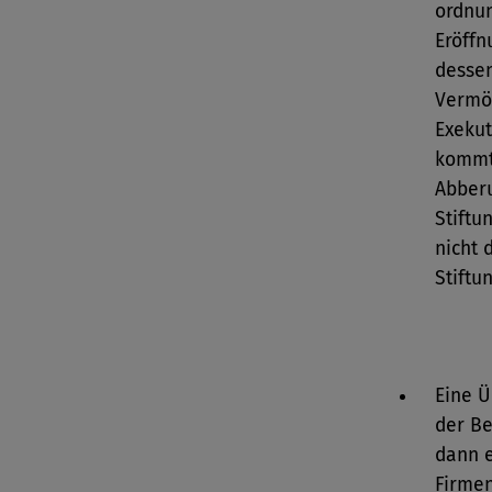
ordnun
Eröffn
desse
Vermög
Exeku
kommt
Abber
Stiftu
nicht 
Stiftu
Eine Ü
der Be
dann e
Firmen