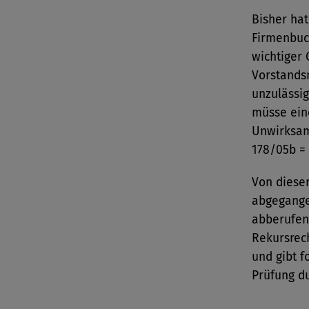
Bisher hat
Firmenbuch
wichtiger 
Vorstandsm
unzulässi
müsse eine
Unwirksam
178/05b =
Von diese
abgegange
abberufen
Rekursrec
und gibt 
Prüfung d