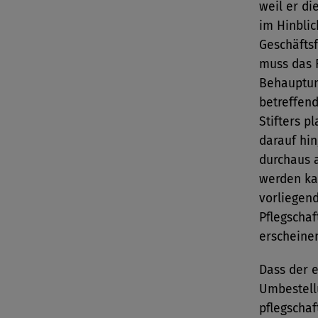
weil er d
im Hinbli
Geschäftsf
muss das R
Behauptun
betreffen
Stifters p
darauf hin
durchaus 
werden ka
vorliegen
Pflegschaf
erscheine
Dass der e
Umbestell
pflegscha