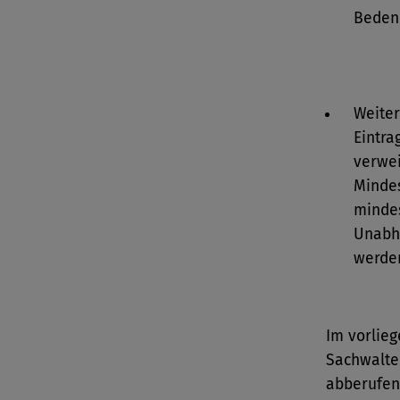
Beden
Weiter
Eintra
verwe
Mindes
mindes
Unabhä
werde
Im vorlieg
Sachwalter
abberufen 