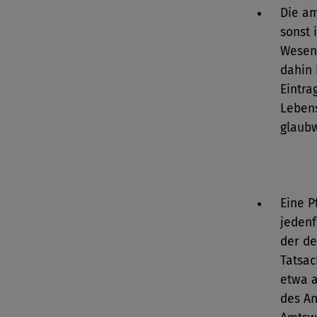
Die am
sonst 
Wesent
dahin 
Eintra
Lebens
glaubw
Eine P
jedenf
der d
Tatsac
etwa a
des A