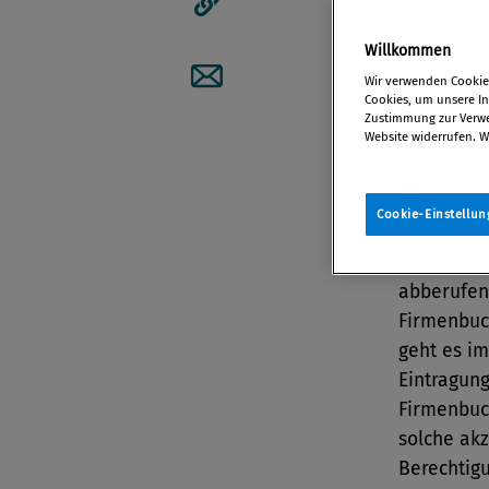
Artikellink kopieren
Von
Mag. 
Willkommen
13. April 2
Wir verwenden Cookies
Cookies, um unsere Inh
Artikel per Mail teilen
Zustimmung zur Verwen
Website widerrufen. W
Mein Strud
Abberufun
Cookie-Einstellun
Privatstif
hiefür zus
abberufen
Firmenbuc
geht es i
Eintragun
Firmenbuch
solche ak
Berechtig