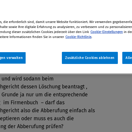
Barbara Tuma
011
, die erforderlich sind, damit unsere Website funktioniert. Wir verwenden gegebenenfal
alte sowie Ihre digitale Erfahrung zu analysieren, zu verbessern und zu personalisiere
dung dieser zusätzlichen Cookies jederzeit über den Link
Cookie-Einstellungen
in de
eitere Informationen finden Sie in unserer
Cookie-Richtlinie
.
elteig im übertragenen Sinn ist die
g von Vorstandsmitgliedern einer
gen verwalten
Zusätzliche Cookies ablehnen
All
tung. Hat das nach der Stiftungsurkunde
tändige Organ ein Vorstandsmitglied
 und wird sodann beim
hgericht dessen Löschung beantragt ,
m Grunde ja nur um die entsprechende
g im Firmenbuch – darf das
gericht also die Abberufung einfach als
zeptieren oder muss es auch die
ung der Abberufung prüfen?