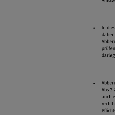
Amtswi
In die
daher 
Abberu
prüfen
darleg
Abberu
Abs 2 
auch e
rechtf
Pflich