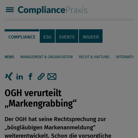
Compliance Praxis
Servicenavigation
Navigation
COMPLIANCE
ESG
EVENTS
INSIDER
NEWS
MANAGEMENT & ORGANISATION
RECHT & HAFTUNG
INTERNATION
Seiteninhalt
Artikel auf Xing teilen
Artikel auf linkedIn teilen
Artikel auf Facebook teilen
Artikellink kopieren
Artikel per Mail teilen
OGH verurteilt
„Markengrabbing“
Der OGH hat seine Rechtsprechung zur
„bösgläubigen Markenanmeldung“
weiterentwickelt. Schon die vorsorgliche