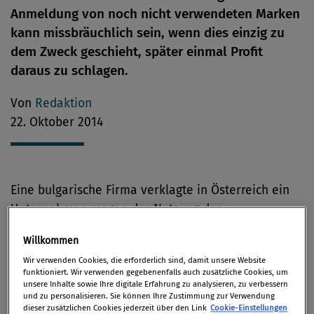
Anmeldung von noch nicht verwendeten Marken
kann missbräuchlich sein, wenn dies einzig zu
dem Zweck geschieht, später einmal Profit
daraus zu schlagen.
Von
Redaktion
22. Oktober 2014
Eine bulgarische Firma verklagte in Österreich ein
Unternehmen wegen der Nutzung der
österreichischen Wortmarke „FEELING“, deren
Willkommen
Inhaber sie sei. Der Oberste Gerichtshof hatte zu
Wir verwenden Cookies, die erforderlich sind, damit unsere Website
entscheiden, ob die Klage berechtigt ist, oder die
funktioniert. Wir verwenden gegebenenfalls auch zusätzliche Cookies, um
Gesellschaft, deren Geschäftszweck in der
unsere Inhalte sowie Ihre digitale Erfahrung zu analysieren, zu verbessern
und zu personalisieren. Sie können Ihre Zustimmung zur Verwendung
„Verwaltung von Marken“ liegt, verbotenes
dieser zusätzlichen Cookies jederzeit über den Link
Cookie-Einstellungen