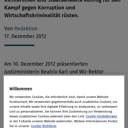
Kampf gegen Korruption und
Wirtschaftskriminalität rüsten.
Von
Redaktion
17. Dezember 2012
Am 10. Dezember 2012 präsentierten
Justizministerin Beatrix Karl und WU-Rektor
Christoph Badelt gemeinsam mit Lehrgangsleiter
Michael Lang den WU Executive Academy-Lehrgang
Willkommen
„Wirtschaftskriminalität und Recht“, der die
Wir verwenden Cookies, die erforderlich sind, damit unsere Website
wirtschaftliche Expertise der Teilnehmer steigern
funktioniert. Wir verwenden gegebenenfalls auch zusätzliche Cookies, um
unsere Inhalte sowie Ihre digitale Erfahrung zu analysieren, zu verbessern
soll.
und zu personalisieren. Sie können Ihre Zustimmung zur Verwendung
dieser zusätzlichen Cookies jederzeit über den Link
Cookie-Einstellungen
in der Fußzeile unserer Website widerrufen. Weitere Informationen finden
„Korruption und Wirtschaftskriminalität müssen in
Sie in unserer
Cookie-Richtlinie
.