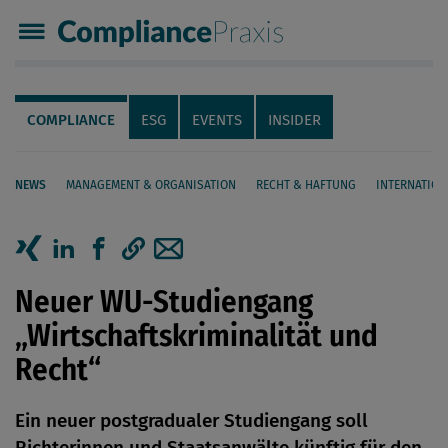
Compliance Praxis
Servicenavigation
Navigation
COMPLIANCE
ESG
EVENTS
INSIDER
NEWS
MANAGEMENT & ORGANISATION
RECHT & HAFTUNG
INTERNATION
Seiteninhalt
Artikel auf Xing teilen
Artikel auf linkedIn teilen
Artikel auf Facebook teilen
Artikellink kopieren
Artikel per Mail teilen
Neuer WU-Studiengang
„Wirtschaftskriminalität und
Recht“
Ein neuer postgradualer Studiengang soll
Richterinnen und Staatsanwälte künftig für den