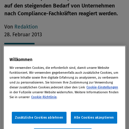
auf den steigenden Bedarf von Unternehmen
nach Compliance-Fachkräften reagiert werden.
Von
Redaktion
28. Februar 2013
Willkommen
In den Unternehmen wächst der Bedarf an
Wir verwenden Cookies, die erforderlich sind, damit unsere Website
ausgebildeten Mitarbeitern im Compliance-
funktioniert. Wir verwenden gegebenenfalls auch zusätzliche Cookies, um
Management. Aus diesem Grund bietet die
unsere Inhalte sowie Ihre digitale Erfahrung zu analysieren, zu verbessern
und zu personalisieren. Sie können Ihre Zustimmung zur Verwendung
Rheinische Fachhochschule Köln (RFH) für alle
dieser zusätzlichen Cookies jederzeit über den Link
Cookie-Einstellungen
in der Fußzeile unserer Website widerrufen. Weitere Informationen finden
wirtschafts- und ingenieurwissenschaftlichen
Sie in unserer
Cookie-Richtlinie
.
Studienrichtungen ab dem Wintersemester
2012/2013 den neuen Schwerpunkt Compliance an.
Zusätzliche Cookies ablehnen
Alle Cookies akzeptieren
Studierende sollen sich interdisziplinär