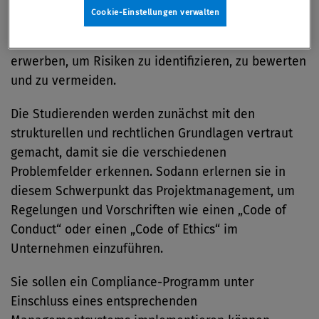
Expertenwissen rund um rechtlich-organisatorische
Cookie-Einstellungen verwalten
Fragestellungen zum verantwortungsvollen Handeln
im Management aneignen und Methodenkenntnisse
erwerben, um Risiken zu identifizieren, zu bewerten
und zu vermeiden.
Die Studierenden werden zunächst mit den
strukturellen und rechtlichen Grundlagen vertraut
gemacht, damit sie die verschiedenen
Problemfelder erkennen. Sodann erlernen sie in
diesem Schwerpunkt das Projektmanagement, um
Regelungen und Vorschriften wie einen „Code of
Conduct“ oder einen „Code of Ethics“ im
Unternehmen einzuführen.
Sie sollen ein Compliance-Programm unter
Einschluss eines entsprechenden