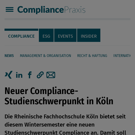
Compliance Praxis
Servicenavigation
Navigation
COMPLIANCE
ESG
EVENTS
INSIDER
NEWS
MANAGEMENT & ORGANISATION
RECHT & HAFTUNG
INTERNATION
Seiteninhalt
Artikel auf Xing teilen
Artikel auf linkedIn teilen
Artikel auf Facebook teilen
Artikellink kopieren
Artikel per Mail teilen
Neuer Compliance-
Studienschwerpunkt in Köln
Die Rheinische Fachhochschule Köln bietet seit
diesem Wintersemester eine neuen
Studienschwerpunkt Compliance an. Damit soll