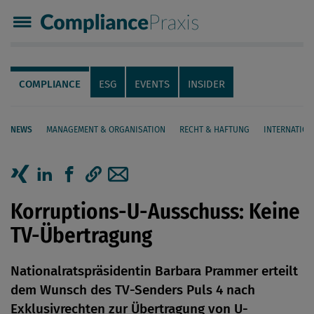
Compliance Praxis
Servicenavigation
Navigation
COMPLIANCE
ESG
EVENTS
INSIDER
NEWS
MANAGEMENT & ORGANISATION
RECHT & HAFTUNG
INTERNATION
Seiteninhalt
Artikel auf Xing teilen
Artikel auf linkedIn teilen
Artikel auf Facebook teilen
Artikellink kopieren
Artikel per Mail teilen
Korruptions-U-Ausschuss: Keine
TV-Übertragung
Nationalratspräsidentin Barbara Prammer erteilt
dem Wunsch des TV-Senders Puls 4 nach
Exklusivrechten zur Übertragung von U-