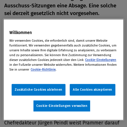
Ausschuss-Sitzungen eine Absage. Eine solche
sei derzeit gesetzlich nicht vorgesehen.
Von
Redaktion
Willkommen
13. Januar 2012
Wir verwenden Cookies, die erforderlich sind, damit unsere Website
funktioniert. Wir verwenden gegebenenfalls auch zusätzliche Cookies, um
unsere Inhalte sowie Ihre digitale Erfahrung zu analysieren, zu verbessern
und zu personalisieren. Sie können Ihre Zustimmung zur Verwendung
dieser zusätzlichen Cookies jederzeit über den Link
Cookie-Einstellungen
Nationalratspräsidentin Barbara Prammer macht
in der Fußzeile unserer Website widerrufen. Weitere Informationen finden
darauf aufmerksam, dass eine Live-Übertragung
Sie in unserer
Cookie-Richtlinie
.
von Untersuchungsausschuss-Sitzungen derzeit
nicht zur Debatte steht. Sie reagiert damit auf den
Zusätzliche Cookies ablehnen
Alle Cookies akzeptieren
vom TV-Sender Puls 4 geäußerten Wunsch nach
Exklusivrechten für eine Live-Übertragung der
Cookie-Einstellungen verwalten
Sitzungen des Korruptions-
Untersuchungsausschusses. In einem Schreiben an
Chefredakteur Jürgen Peindl weist Prammer darauf