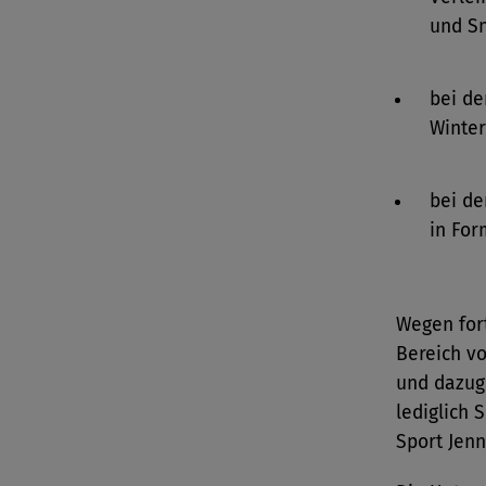
und S
bei de
Winter
bei de
in Fo
Wegen for
Bereich vo
und dazug
lediglich 
Sport Jen