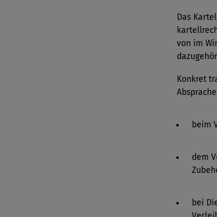
Das Karte
kartellrec
von im Win
dazugehör
Konkret t
Absprache
beim V
dem V
Zubehö
bei Di
Verlei