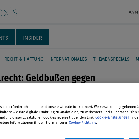
xis
ANM
NTS
INSIDER
RECHT & HAFTUNG
INTERNATIONALES
THEMENSPECIALS
M
lrecht: Geldbußen gegen
portartikelhändler in St.
, die erforderlich sind, damit unsere Website funktioniert. Wir verwenden gegebenenfal
en
alte sowie Ihre digitale Erfahrung zu analysieren, zu verbessern und zu personalisiere
erlaubter Wettbewerbsabsprachen
dung dieser zusätzlichen Cookies jederzeit über den Link
Cookie-Einstellungen
in de
 Sportartikelhändler aus St. Anton am
eitere Informationen finden Sie in unserer
Cookie-Richtlinie
.
len
u Strafen zwischen 11.000 und