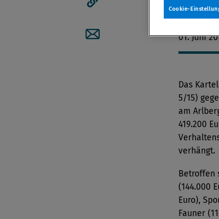
145.000 E
Cookie-Einstellun
Artikellink kopieren
Von
Redak
01. Juni 20
Artikel per Mail teilen
Das Kartel
5/15) gege
am Arlber
419.200 Eu
Verhalten
verhängt.
Betroffen 
(144.000 E
Euro), Spo
Fauner (11