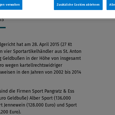
uro verdonnert worden.
gen verwalten
Zusätzliche Cookies ablehnen
All
tion
15
lgericht hat am 28. April 2015 (27 Kt
n vier Sportartikelhändler aus St. Anton
g Geldbußen in der Höhe von insgesamt
ro wegen kartellrechtswidriger
sweisen in den Jahren von 2002 bis 2014
sind die Firmen Sport Pangratz & Ess
uro Geldbuße) Alber Sport (136.000
rt Jennewein (128.000 Euro) und Sport
.200 Euro).