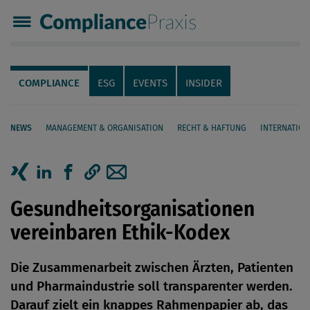
Compliance Praxis
Servicenavigation
Navigation
COMPLIANCE
ESG
EVENTS
INSIDER
NEWS
MANAGEMENT & ORGANISATION
RECHT & HAFTUNG
INTERNATION
Seiteninhalt
Artikel auf Xing teilen
Artikel auf linkedIn teilen
Artikel auf Facebook teilen
Artikellink kopieren
Artikel per Mail teilen
Gesundheitsorganisationen
vereinbaren Ethik-Kodex
Die Zusammenarbeit zwischen Ärzten, Patienten
und Pharmaindustrie soll transparenter werden.
Darauf zielt ein knappes Rahmenpapier ab, das