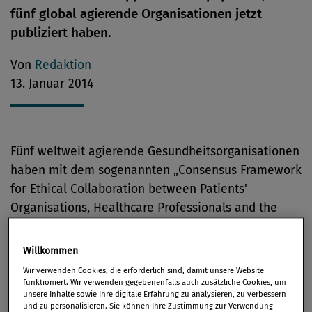
fünf global agierende Organisationen jetzt
publiziert haben.
Von
Redaktion
13. Januar 2014
Fünf weltweit agierende Gesundheitsorganisationen
haben mit dem sogenannten „Consensus Framework
for Ethical Collaboration between Patients'
Organisations, Healthcare Professionals and the
Pharmaceutical Industry“ einen Handlungsrahmen
für ethische Zusammenarbeit festgelegt.
Willkommen
Wir verwenden Cookies, die erforderlich sind, damit unsere Website
Damit soll nach Angaben der beteiligten
funktioniert. Wir verwenden gegebenenfalls auch zusätzliche Cookies, um
unsere Inhalte sowie Ihre digitale Erfahrung zu analysieren, zu verbessern
Institutionen ein Schritt gesetzt werden, um eine
und zu personalisieren. Sie können Ihre Zustimmung zur Verwendung