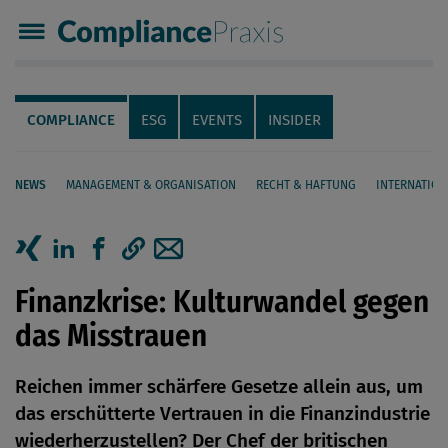
Compliance Praxis
Servicenavigation
Navigation
COMPLIANCE
ESG
EVENTS
INSIDER
NEWS
MANAGEMENT & ORGANISATION
RECHT & HAFTUNG
INTERNATION
Seiteninhalt
Artikel auf Xing teilen
Artikel auf linkedIn teilen
Artikel auf Facebook teilen
Artikellink kopieren
Artikel per Mail teilen
Finanzkrise: Kulturwandel gegen
das Misstrauen
Reichen immer schärfere Gesetze allein aus, um
das erschütterte Vertrauen in die Finanzindustrie
wiederherzustellen? Der Chef der britischen