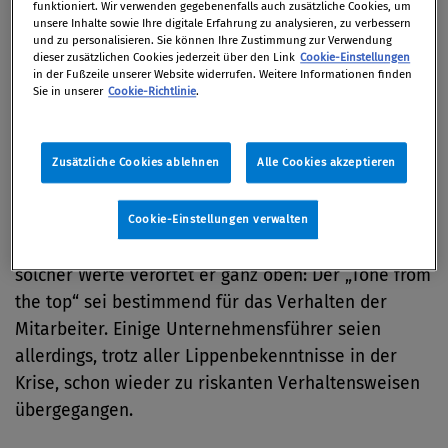
funktioniert. Wir verwenden gegebenenfalls auch zusätzliche Cookies, um
sondern rückte den scheinbar weichen Faktor
unsere Inhalte sowie Ihre digitale Erfahrung zu analysieren, zu verbessern
„culture“ – also Werte und Unternehmenskultur –
und zu personalisieren. Sie können Ihre Zustimmung zur Verwendung
dieser zusätzlichen Cookies jederzeit über den Link
Cookie-Einstellungen
ins Blickfeld.
in der Fußzeile unserer Website widerrufen. Weitere Informationen finden
Sie in unserer
Cookie-Richtlinie
.
Da keine noch so ausgeklügelte
Regulierungsarchitektur Fehlverhalten in
Zusätzliche Cookies ablehnen
Alle Cookies akzeptieren
Unternehmen verhindern könne, müsse stärker auf
das Thema Wertvorstellungen, Ethik und
Unternehmenskultur fokussiert werden, so Sants.
Cookie-Einstellungen verwalten
Die Hauptverantwortung für die Durchsetzung
solcher Werte verortet er ganz oben: Der „Tone from
the top“ sei bestimmend für das Verhalten der
Mitarbeiter. Einige Unternehmensführer seien
allerdings, trotz aller Lippenbekenntnisse in der
Krise, schon wieder zu riskanten Verhaltensweisen
übergegangen.