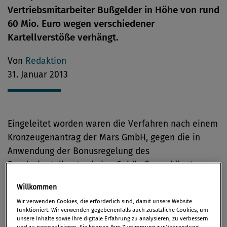
Vertriebsmitarbeiter Bußgelder in Höhe von rund
60 Mio. Euro wegen verschiedener
Kartellverstöße verhängt.
Von
Redaktion
31. Januar 2013
Eingeleitet worden waren die Verfahren nach einem
Kronzeugenantrag der Mars GmbH, gegen die in
Anwendung der Bonusregelung des
Bundeskartellamtes keine Geldbuße verhängt
wurde. Nachdem das Bundeskartellamt im Februar
Willkommen
2008 branchenweit Durchsuchungen durchgeführt
Wir verwenden Cookies, die erforderlich sind, damit unsere Website
hatte, folgten Bonusanträge weiterer Unternehmen.
funktioniert. Wir verwenden gegebenenfalls auch zusätzliche Cookies, um
unsere Inhalte sowie Ihre digitale Erfahrung zu analysieren, zu verbessern