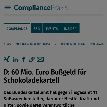
Compliance Praxis
Servicenavigation
Navigation
COMPLIANCE
ESG
EVENTS
INSIDER
NEWS
MANAGEMENT & ORGANISATION
RECHT & HAFTUNG
INTERNATION
Seiteninhalt
Artikel auf Xing teilen
Artikel auf linkedIn teilen
Artikel auf Facebook teilen
Artikellink kopieren
Artikel per Mail teilen
D: 60 Mio. Euro Bußgeld für
Schokoladekartell
Das Bundeskartellamt hat gegen insgesamt 11
Süßwarenhersteller, darunter Nestlé, Kraft und
Ritter, sowie deren verantwortliche