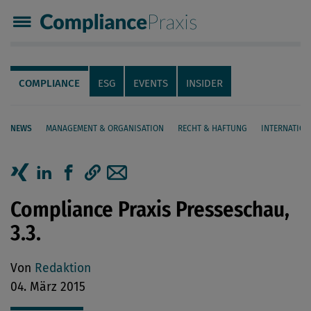
Compliance Praxis
Servicenavigation
Navigation
COMPLIANCE
ESG
EVENTS
INSIDER
NEWS
MANAGEMENT & ORGANISATION
RECHT & HAFTUNG
INTERNATION
Seiteninhalt
Artikel auf Xing teilen
Artikel auf linkedIn teilen
Artikel auf Facebook teilen
Artikellink kopieren
Artikel per Mail teilen
Compliance Praxis Presseschau,
3.3.
Von
Redaktion
04. März 2015