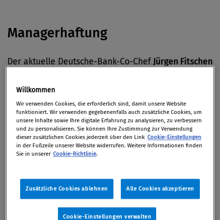
Managerhaftung
Der aktuelle Deutsche-Bank-Co-Chef
Jürgen Fitschen
muss sich laut
Süddeutsche Zeitung
wegen
Verdachts auf versuchten Prozessbetrug
Willkommen
verantworten. Mit ihm auf der Anklagebank sitzen
Wir verwenden Cookies, die erforderlich sind, damit unsere Website
funktioniert. Wir verwenden gegebenenfalls auch zusätzliche Cookies, um
unter anderem die früheren Deutsche-Bank-Chefs
unsere Inhalte sowie Ihre digitale Erfahrung zu analysieren, zu verbessern
Josef Ackermann und Rolf Breuer.
und zu personalisieren. Sie können Ihre Zustimmung zur Verwendung
dieser zusätzlichen Cookies jederzeit über den Link
Cookie-Einstellungen
in der Fußzeile unserer Website widerrufen. Weitere Informationen finden
Sie in unserer
Cookie-Richtlinie
.
Vergaberecht
Zusätzliche Cookies ablehnen
Alle Cookies akzeptieren
Der Prozess wegen
angeblicher Preisabsprachen
bei
der Vergabe von Bauaufträgen durch die
Cookie-Einstellungen verwalten
Fernwärme Wien ist am Montag gestartet, wie u.a.