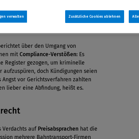
gen verwalten
Zusätzliche Cookies ablehnen
All
iance Management
erichtet über den Umgang von
men mit
Compliance-Verstößen:
Es
e Register gezogen, um kriminelle
er aufzuspüren, doch Kündigungen seien
s Angst vor Gerichtsverfahren zahlten
en lieber eine Abfindung, heißt es.
lrecht
 Verdachts auf
Preisabsprachen
hat die
sion mehrere Bahntransport-Firmen