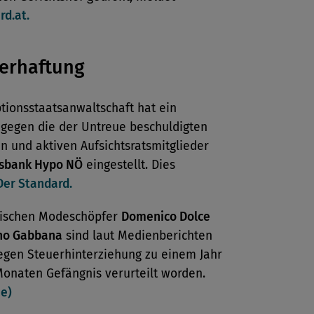
rd.at.
erhaftung
tionsstaatsanwaltschaft hat ein
 gegen die der Untreue beschuldigten
 und aktiven Aufsichtsratsmitglieder
sbank Hypo NÖ
eingestellt. Dies
Der Standard.
enischen Modeschöpfer
Domenico Dolce
no Gabbana
sind laut Medienberichten
egen Steuerhinterziehung zu einem Jahr
Monaten Gefängnis verurteilt worden.
ne)