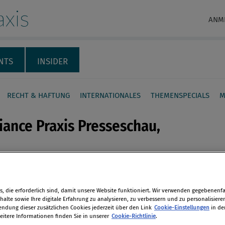
xis
ANM
NTS
INSIDER
RECHT & HAFTUNG
INTERNATIONALES
THEMENSPECIALS
M
ance Praxis Presseschau,
iance-Nachrichten des Tages im
en
de Web.
, die erforderlich sind, damit unsere Website funktioniert. Wir verwenden gegebenenfal
alte sowie Ihre digitale Erfahrung zu analysieren, zu verbessern und zu personalisiere
tion
len
dung dieser zusätzlichen Cookies jederzeit über den Link
Cookie-Einstellungen
in de
eitere Informationen finden Sie in unserer
Cookie-Richtlinie
.
13