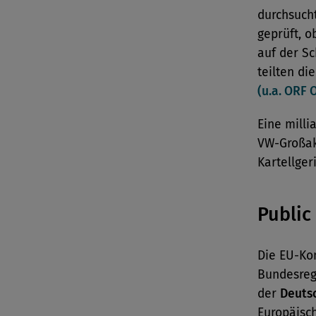
durchsuch
geprüft, 
auf der Sc
teilten d
(u.a. ORF 
Eine mill
VW-Großa
Kartellger
Public
Die EU-Ko
Bundesreg
der
Deuts
Europäisc