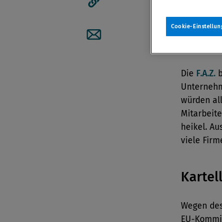
Artikellink kopieren
Cookie-Einstellun
Compl
Artikel per Mail teilen
Die
F.A.Z.
b
Unterneh
würden all
Mitarbeit
heikel. Au
viele Firm
Kartel
Wegen des
EU-Kommis