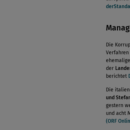
derStanda
Manag
Die Korrup
Verfahren
ehemaligen
der
Lande
berichtet
Die itali
und Stefa
gestern w
und acht 
(ORF Onli