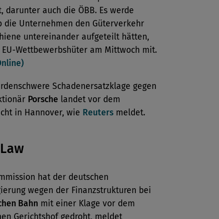
t, darunter auch die ÖBB. Es werde
ob die Unternehmen den Güterverkehr
hiene untereinander aufgeteilt hätten,
ie EU-Wettbewerbshüter am Mittwoch mit.
Online)
iardenschwere Schadenersatzklage gegen
ktionär
Porsche
landet vor dem
icht in Hannover, wie
Reuters
meldet.
 Law
mmission hat der deutschen
ierung wegen der Finanzstrukturen bei
chen Bahn
mit einer Klage vor dem
hen Gerichtshof gedroht, meldet