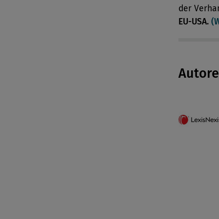
der Verha
EU-USA.
(W
Autor