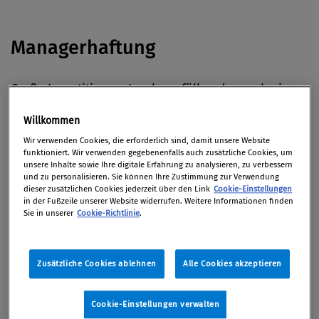
Managerhaftung
Große Investitionen, Insolvenzfälle oder auch eine
fehlerhafte Personalauswahl: Die
Risiken für
Willkommen
Manager
weiten sich zusehends aus.
Wir verwenden Cookies, die erforderlich sind, damit unsere Website
Versicherungen buhlen um Kunden, weiß das
funktioniert. Wir verwenden gegebenenfalls auch zusätzliche Cookies, um
WirtschaftsBlatt.
unsere Inhalte sowie Ihre digitale Erfahrung zu analysieren, zu verbessern
und zu personalisieren. Sie können Ihre Zustimmung zur Verwendung
dieser zusätzlichen Cookies jederzeit über den Link
Cookie-Einstellungen
Für den
Co-Vorstandschef der Deutschen
in der Fußzeile unserer Website widerrufen. Weitere Informationen finden
Sie in unserer
Cookie-Richtlinie
.
Bank,
Jürgen Fitschen, und seinen Vorgänger, Rolf-E.
Breuer, könnte sich der Ärger mit der Justiz
hinziehen: Gegen beide läuft ein weiteres
Zusätzliche Cookies ablehnen
Alle Cookies akzeptieren
Ermittlungsverfahren, so das
Handelsblatt
(Premium-Inhalt).
Cookie-Einstellungen verwalten