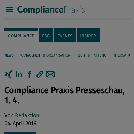
Compliance Praxis
Servicenavigation
Navigation
COMPLIANCE
ESG
EVENTS
INSIDER
NEWS
MANAGEMENT & ORGANISATION
RECHT & HAFTUNG
INTERNATION
Seiteninhalt
Artikel auf Xing teilen
Artikel auf linkedIn teilen
Artikel auf Facebook teilen
Artikellink kopieren
Artikel per Mail teilen
Compliance Praxis Presseschau,
1. 4.
Von
Redaktion
04. April 2016