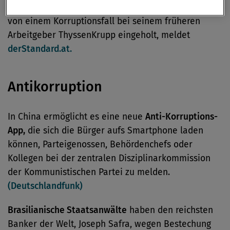
Deutsche-Telekom-Vorstand
Thomas Kremer wird
von einem Korruptionsfall bei seinem früheren
Arbeitgeber ThyssenKrupp eingeholt, meldet
derStandard.at.
Antikorruption
In China ermöglicht es eine neue
Anti-Korruptions-
App,
die sich die Bürger aufs Smartphone laden
können, Parteigenossen, Behördenchefs oder
Kollegen bei der zentralen Disziplinarkommission
der Kommunistischen Partei zu melden.
(Deutschlandfunk)
Brasilianische Staatsanwälte
haben den reichsten
Banker der Welt, Joseph Safra, wegen Bestechung