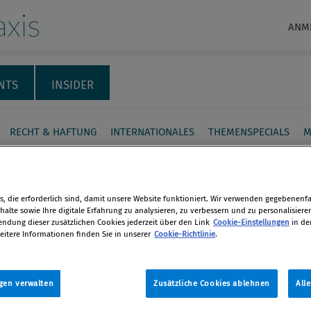
xis
ANM
NTS
INSIDER
RECHT & HAFTUNG
INTERNATIONALES
THEMENSPECIALS
M
ance Praxis Presseschau,
, die erforderlich sind, damit unsere Website funktioniert. Wir verwenden gegebenenfal
alte sowie Ihre digitale Erfahrung zu analysieren, zu verbessern und zu personalisiere
dung dieser zusätzlichen Cookies jederzeit über den Link
Cookie-Einstellungen
in de
tion
eitere Informationen finden Sie in unserer
Cookie-Richtlinie
.
en
mber 2014
gen verwalten
Zusätzliche Cookies ablehnen
All
len