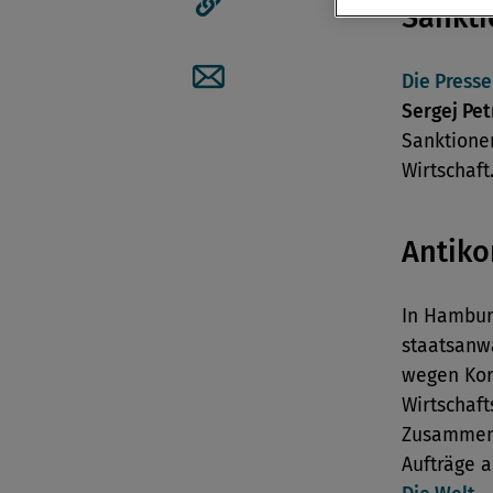
Sankt
Artikellink kopieren
Die Press
Artikel per Mail teilen
Sergej Pet
Sanktione
Wirtschaft
Antiko
In Hamburg
staatsanw
wegen Kor
Wirtschaft
Zusammenh
Aufträge a