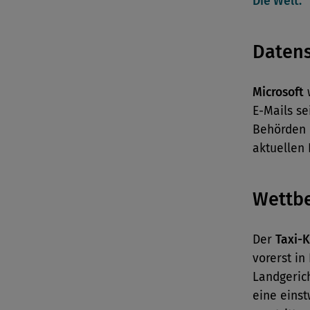
Die Welt.
Daten
Microsoft
w
E-Mails s
Behörden 
aktuellen 
Wettb
Der
Taxi-
vorerst in
Landgerich
eine eins