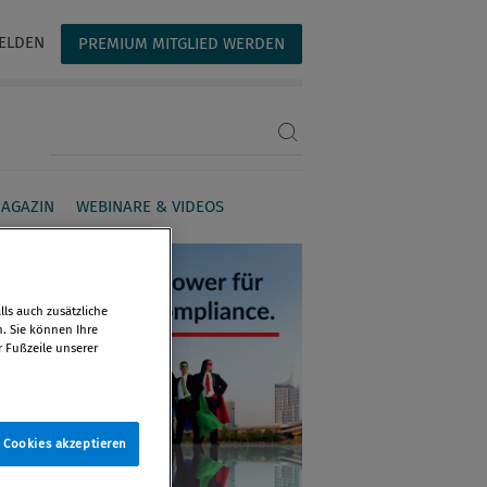
ELDEN
PREMIUM MITGLIED WERDEN
Suchbegriff eingeben
AGAZIN
WEBINARE & VIDEOS
ls auch zusätzliche
n. Sie können Ihre
r Fußzeile unserer
e Cookies akzeptieren