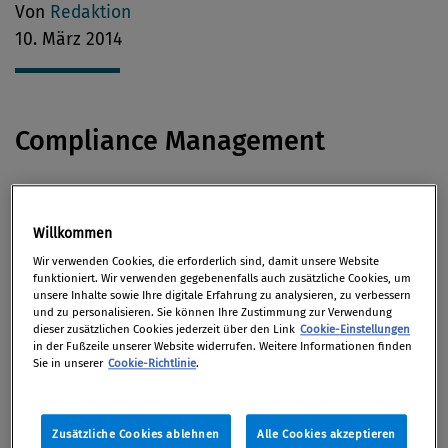
Von
Redaktion
10. März 2014
Compliance Management
Compliance kennt man von Siemens und anderen
Konzernen. Doch ist
Compliance auch für Startups
Willkommen
wichtig? Das bejaht der Jurist Sebastian Baur am
Wir verwenden Cookies, die erforderlich sind, damit unsere Website
Fachportal
Gründerszene.de.
funktioniert. Wir verwenden gegebenenfalls auch zusätzliche Cookies, um
unsere Inhalte sowie Ihre digitale Erfahrung zu analysieren, zu verbessern
und zu personalisieren. Sie können Ihre Zustimmung zur Verwendung
dieser zusätzlichen Cookies jederzeit über den Link
Cookie-Einstellungen
Antikorruption
in der Fußzeile unserer Website widerrufen. Weitere Informationen finden
Sie in unserer
Cookie-Richtlinie
.
Wie der
„Standard“
berichtet, könnte ein Swap-
Zusätzliche Cookies ablehnen
Alle Cookies akzeptieren
Geschäft aus 2008 mit der Stadt Stockerau für die