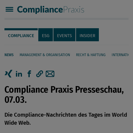
Compliance Praxis
Servicenavigation
Navigation
COMPLIANCE
ESG
EVENTS
INSIDER
NEWS
MANAGEMENT & ORGANISATION
RECHT & HAFTUNG
INTERNATION
Seiteninhalt
Artikel auf Xing teilen
Artikel auf linkedIn teilen
Artikel auf Facebook teilen
Artikellink kopieren
Artikel per Mail teilen
Compliance Praxis Presseschau,
07.03.
Die Compliance-Nachrichten des Tages im World
Wide Web.