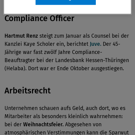
Compliance Officer
Hartmut Renz
steigt zum Januar als Counsel bei der
Kanzlei Kaye Scholer ein, berichtet
Juve.
Der 45-
Jährige war fast zwölf Jahre Compliance-
Beauftragter bei der Landesbank Hessen-Thüringen
(Helaba). Dort war er Ende Oktober ausgestiegen.
Arbeitsrecht
Unternehmen schauen aufs Geld, auch dort, wo es
Mitarbeiter als besonders kleinlich wahrnehmen:
bei der
Weihnachtsfeier.
Abgesehen von
atmosphärischen Verstimmungen kann die Sparwut