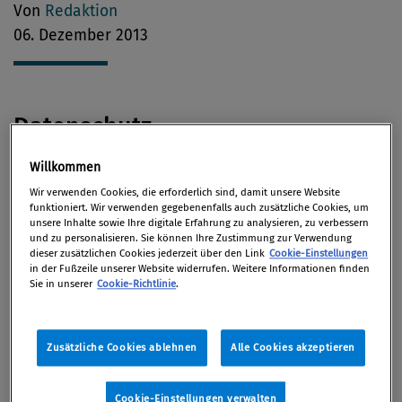
Von
Redaktion
06. Dezember 2013
Datenschutz
Willkommen
Ein Tiroler Datenschutzbeauftragter erklärt der
Wir verwenden Cookies, die erforderlich sind, damit unsere Website
futurezone,
wie Spitalssysteme auf die
funktioniert. Wir verwenden gegebenenfalls auch zusätzliche Cookies, um
unsere Inhalte sowie Ihre digitale Erfahrung zu analysieren, zu verbessern
Elektronische Gesundheitsakte
(ELGA) vorbereitet
und zu personalisieren. Sie können Ihre Zustimmung zur Verwendung
und vor Missbrauch abgesichert werden.
dieser zusätzlichen Cookies jederzeit über den Link
Cookie-Einstellungen
in der Fußzeile unserer Website widerrufen. Weitere Informationen finden
Sie in unserer
Cookie-Richtlinie
.
Laut einem Bericht der „Washington Post“ sammelt
der
US-Geheimdienst NSA
systematisch und global
Standortinformationen von Mobiltelefonen. Die
Zusätzliche Cookies ablehnen
Alle Cookies akzeptieren
Rede ist von täglich fünf Milliarden Datensätzen.
(ORF Online)
Cookie-Einstellungen verwalten