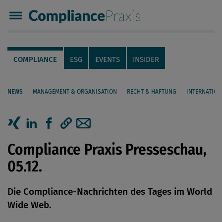
Compliance Praxis
Servicenavigation
Navigation
COMPLIANCE
ESG
EVENTS
INSIDER
NEWS
MANAGEMENT & ORGANISATION
RECHT & HAFTUNG
INTERNATION
Seiteninhalt
Artikel auf Xing teilen
Artikel auf linkedIn teilen
Artikel auf Facebook teilen
Artikellink kopieren
Artikel per Mail teilen
Compliance Praxis Presseschau,
05.12.
Die Compliance-Nachrichten des Tages im World
Wide Web.