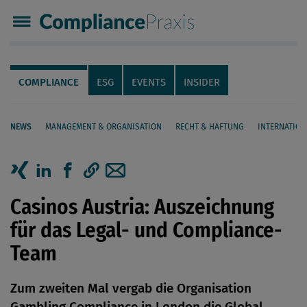
Compliance Praxis
Servicenavigation
Navigation
COMPLIANCE
ESG
EVENTS
INSIDER
NEWS
MANAGEMENT & ORGANISATION
RECHT & HAFTUNG
INTERNATION
Seiteninhalt
Artikel auf Xing teilen
Artikel auf linkedIn teilen
Artikel auf Facebook teilen
Artikellink kopieren
Artikel per Mail teilen
Casinos Austria: Auszeichnung
für das Legal- und Compliance-
Team
Zum zweiten Mal vergab die Organisation
Gambling Compliance in London die Global