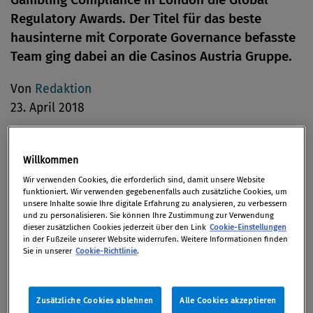
Regulatory Awards. Der Titel für das beste
hausinterne mit Corporate Governance befasste
Team ging dabei an die Casinos Austria Gruppe.
Von
Redaktion
23. April 2018
Willkommen
Gambling Compliance ist ein Think Tank mit Sitz in
Wir verwenden Cookies, die erforderlich sind, damit unsere Website
funktioniert. Wir verwenden gegebenenfalls auch zusätzliche Cookies, um
London, Washington und Taipei, der sich mit
unsere Inhalte sowie Ihre digitale Erfahrung zu analysieren, zu verbessern
Entwicklungen in der weltweiten Glücksspielbranche
und zu personalisieren. Sie können Ihre Zustimmung zur Verwendung
dieser zusätzlichen Cookies jederzeit über den Link
Cookie-Einstellungen
auseinandersetzt.
in der Fußzeile unserer Website widerrufen. Weitere Informationen finden
Sie in unserer
Cookie-Richtlinie
.
Um die Bemühungen von Glücksspielunternehmen
im Bereich Corporate Governance zu würdigen, hat
Gambling Compliance heuer zum zweiten Mal Preise
Zusätzliche Cookies ablehnen
Alle Cookies akzeptieren